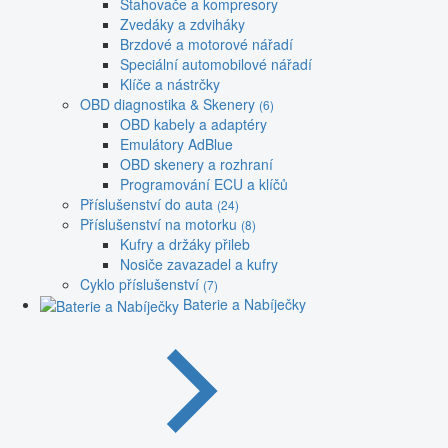
Stahovače a kompresory
Zvedáky a zdviháky
Brzdové a motorové nářadí
Speciální automobilové nářadí
Klíče a nástrčky
OBD diagnostika & Skenery
(6)
OBD kabely a adaptéry
Emulátory AdBlue
OBD skenery a rozhraní
Programování ECU a klíčů
Příslušenství do auta
(24)
Příslušenství na motorku
(8)
Kufry a držáky přileb
Nosiče zavazadel a kufry
Cyklo příslušenství
(7)
Baterie a Nabíječky