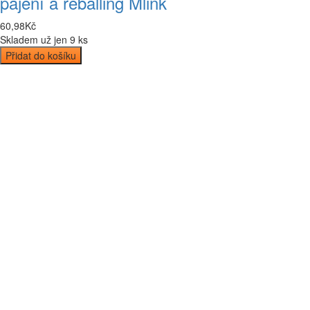
pájení a reballing Mlink
60
,
98
Kč
Skladem už jen 9 ks
Přidat do košíku