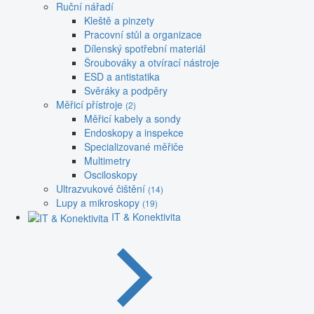
Ruční nářadí
Kleště a pinzety
Pracovní stůl a organizace
Dílenský spotřební materiál
Šroubováky a otvírací nástroje
ESD a antistatika
Svěráky a podpěry
Měřicí přístroje
(2)
Měřicí kabely a sondy
Endoskopy a inspekce
Specializované měřiče
Multimetry
Osciloskopy
Ultrazvukové čištění
(14)
Lupy a mikroskopy
(19)
IT & Konektivita