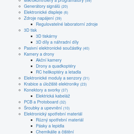
Mikrokontroléry a programátory
(59)
Generátory signálů
(20)
Elektronické displeje
(6)
Zdroje napájení
(39)
Regulovatelné laboratorní zdroje
3D tisk
3D tiskárny
3D díly a náhradní díly
Pasivní elektronické součástky
(40)
Kamery a drony
Akční kamery
Drony a quadkoptéry
RC helikoptéry a letadla
Elektronické moduly a senzory
(31)
Krabice a úložiště elektroniky
(23)
Konektory a svorky
(37)
Elektrická kabeláž
PCB a Protoboard
(32)
Šroubky a upevnění
(10)
Elektronický spotřební materiál
Různý spotřební materiál
Pásky a lepidla
Chemikálie a čištění