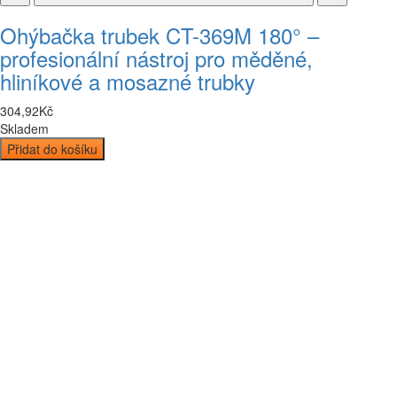
Ohýbačka trubek CT-369M 180° –
profesionální nástroj pro měděné,
hliníkové a mosazné trubky
304
,
92
Kč
Skladem
Přidat do košíku