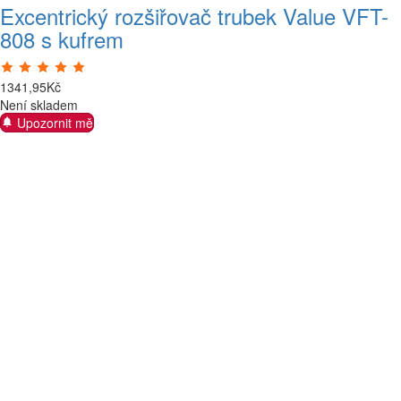
Excentrický rozšiřovač trubek Value VFT-
808 s kufrem
1341
,
95
Kč
Není skladem
Upozornit mě