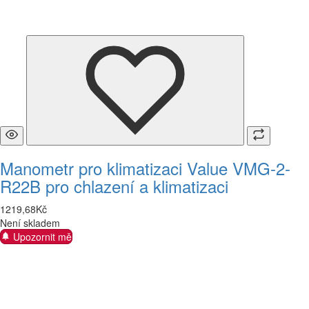
Manometr pro klimatizaci Value VMG-2-
R22B pro chlazení a klimatizaci
1219
,
68
Kč
Není skladem
Upozornit mě