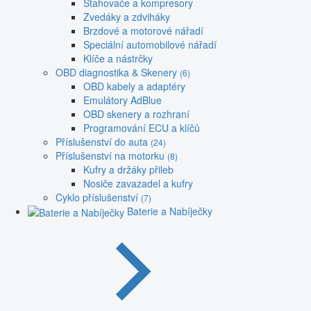
Stahovače a kompresory
Zvedáky a zdviháky
Brzdové a motorové nářadí
Speciální automobilové nářadí
Klíče a nástrčky
OBD diagnostika & Skenery
(6)
OBD kabely a adaptéry
Emulátory AdBlue
OBD skenery a rozhraní
Programování ECU a klíčů
Příslušenství do auta
(24)
Příslušenství na motorku
(8)
Kufry a držáky přileb
Nosiče zavazadel a kufry
Cyklo příslušenství
(7)
Baterie a Nabíječky