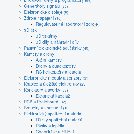
Mikrokontroléry a programátory
(59)
Generátory signálů
(20)
Elektronické displeje
(6)
Zdroje napájení
(39)
Regulovatelné laboratorní zdroje
3D tisk
3D tiskárny
3D díly a náhradní díly
Pasivní elektronické součástky
(40)
Kamery a drony
Akční kamery
Drony a quadkoptéry
RC helikoptéry a letadla
Elektronické moduly a senzory
(31)
Krabice a úložiště elektroniky
(23)
Konektory a svorky
(37)
Elektrická kabeláž
PCB a Protoboard
(32)
Šroubky a upevnění
(10)
Elektronický spotřební materiál
Různý spotřební materiál
Pásky a lepidla
Chemikálie a čištění