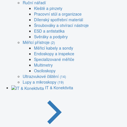
Ruční nářadí
Kleště a pinzety
Pracovní stůl a organizace
Dílenský spotřební materiál
Šroubováky a otvírací nástroje
ESD a antistatika
Svěráky a podpěry
Měřicí přístroje
(2)
Měřicí kabely a sondy
Endoskopy a inspekce
Specializované měřiče
Multimetry
Osciloskopy
Ultrazvukové čištění
(14)
Lupy a mikroskopy
(19)
IT & Konektivita