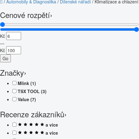
/
Automobily & Diagnostika
/
Dílenské nářadí
/
Klimatizace a chlazení
Cenové rozpětí
›
Kč
—
Kč
Go
Značky
›
Mlink
(1)
TSX TOOL
(3)
Value
(7)
Recenze zákazníků
›
a více
a více