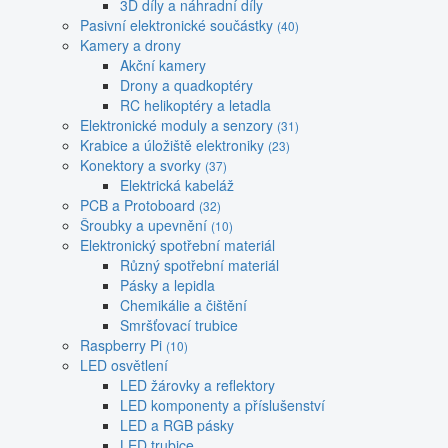
3D díly a náhradní díly
Pasivní elektronické součástky
(40)
Kamery a drony
Akční kamery
Drony a quadkoptéry
RC helikoptéry a letadla
Elektronické moduly a senzory
(31)
Krabice a úložiště elektroniky
(23)
Konektory a svorky
(37)
Elektrická kabeláž
PCB a Protoboard
(32)
Šroubky a upevnění
(10)
Elektronický spotřební materiál
Různý spotřební materiál
Pásky a lepidla
Chemikálie a čištění
Smršťovací trubice
Raspberry Pi
(10)
LED osvětlení
LED žárovky a reflektory
LED komponenty a příslušenství
LED a RGB pásky
LED trubice