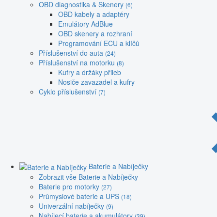
OBD diagnostika & Skenery
(6)
OBD kabely a adaptéry
Emulátory AdBlue
OBD skenery a rozhraní
Programování ECU a klíčů
Příslušenství do auta
(24)
Příslušenství na motorku
(8)
Kufry a držáky přileb
Nosiče zavazadel a kufry
Cyklo příslušenství
(7)
Baterie a Nabíječky
Zobrazit vše Baterie a Nabíječky
Baterie pro motorky
(27)
Průmyslové baterie a UPS
(18)
Univerzální nabíječky
(9)
Nabíjecí baterie a akumulátory
(39)