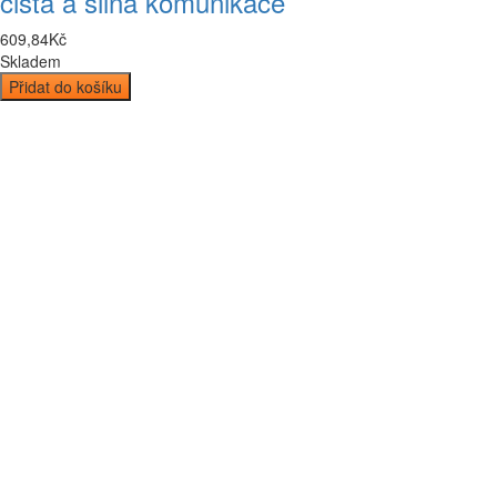
čistá a silná komunikace
609
,
84
Kč
Skladem
Přidat do košíku