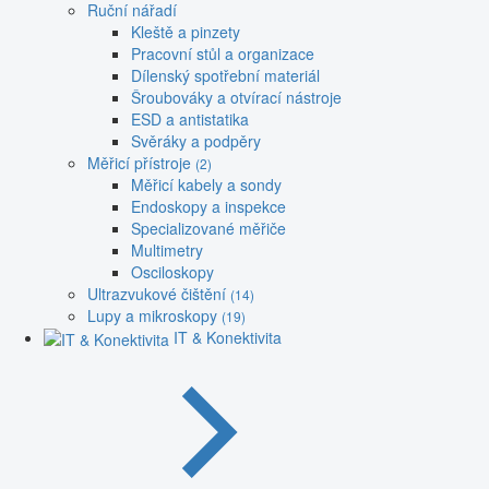
Ruční nářadí
Kleště a pinzety
Pracovní stůl a organizace
Dílenský spotřební materiál
Šroubováky a otvírací nástroje
ESD a antistatika
Svěráky a podpěry
Měřicí přístroje
(2)
Měřicí kabely a sondy
Endoskopy a inspekce
Specializované měřiče
Multimetry
Osciloskopy
Ultrazvukové čištění
(14)
Lupy a mikroskopy
(19)
IT & Konektivita