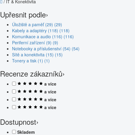
/
IT & Konektivita
Upřesnit podle
›
Úložiště a paměť (29)
(29)
Kabely a adaptéry (118)
(118)
Komunikace a audio (116)
(116)
Periferní zařízení (9)
(9)
Notebooky a příslušenství (54)
(54)
Sítě a konektivita (15)
(15)
Tonery a tisk (1)
(1)
Recenze zákazníků
›
a více
a více
a více
a více
Dostupnost
›
Skladem