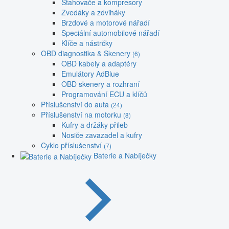
Stahovače a kompresory
Zvedáky a zdviháky
Brzdové a motorové nářadí
Speciální automobilové nářadí
Klíče a nástrčky
OBD diagnostika & Skenery
(6)
OBD kabely a adaptéry
Emulátory AdBlue
OBD skenery a rozhraní
Programování ECU a klíčů
Příslušenství do auta
(24)
Příslušenství na motorku
(8)
Kufry a držáky přileb
Nosiče zavazadel a kufry
Cyklo příslušenství
(7)
Baterie a Nabíječky