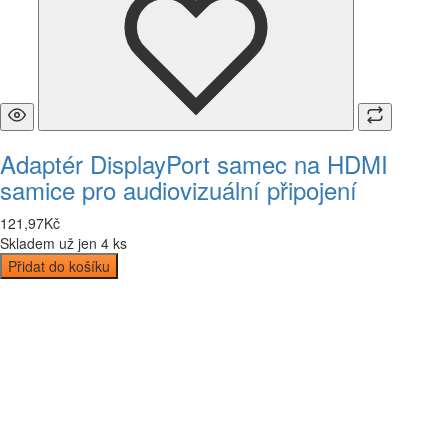
Adaptér DisplayPort samec na HDMI
samice pro audiovizuální připojení
121
,
97
Kč
Skladem už jen 4 ks
Přidat do košíku