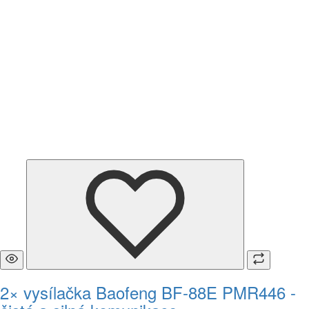
2× vysílačka Baofeng BF-88E PMR446 -