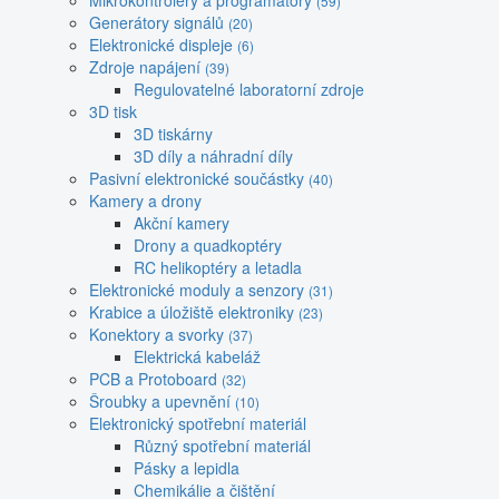
Mikrokontroléry a programátory
(59)
Generátory signálů
(20)
Elektronické displeje
(6)
Zdroje napájení
(39)
Regulovatelné laboratorní zdroje
3D tisk
3D tiskárny
3D díly a náhradní díly
Pasivní elektronické součástky
(40)
Kamery a drony
Akční kamery
Drony a quadkoptéry
RC helikoptéry a letadla
Elektronické moduly a senzory
(31)
Krabice a úložiště elektroniky
(23)
Konektory a svorky
(37)
Elektrická kabeláž
PCB a Protoboard
(32)
Šroubky a upevnění
(10)
Elektronický spotřební materiál
Různý spotřební materiál
Pásky a lepidla
Chemikálie a čištění