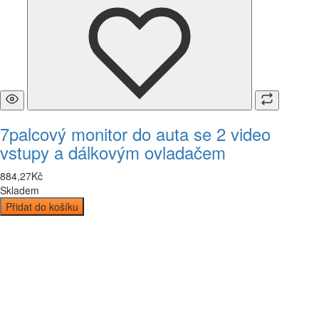
7palcový monitor do auta se 2 video
vstupy a dálkovým ovladačem
884
,
27
Kč
Skladem
Přidat do košíku