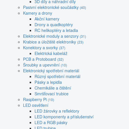
3D díly a náhradní díly
Pasivní elektronické součástky
(40)
Kamery a drony
Akční kamery
Drony a quadkoptéry
RC helikoptéry a letadla
Elektronické moduly a senzory
(31)
Krabice a úložiště elektroniky
(23)
Konektory a svorky
(37)
Elektrická kabeláž
PCB a Protoboard
(32)
Šroubky a upevnění
(10)
Elektronický spotřební materiál
Různý spotřební materiál
Pásky a lepidla
Chemikálie a čištění
Smršťovací trubice
Raspberry Pi
(10)
LED osvětlení
LED žárovky a reflektory
LED komponenty a příslušenství
LED a RGB pásky
LED trubice