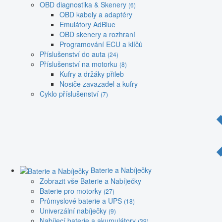
OBD diagnostika & Skenery
(6)
OBD kabely a adaptéry
Emulátory AdBlue
OBD skenery a rozhraní
Programování ECU a klíčů
Příslušenství do auta
(24)
Příslušenství na motorku
(8)
Kufry a držáky přileb
Nosiče zavazadel a kufry
Cyklo příslušenství
(7)
Baterie a Nabíječky
Zobrazit vše Baterie a Nabíječky
Baterie pro motorky
(27)
Průmyslové baterie a UPS
(18)
Univerzální nabíječky
(9)
Nabíjecí baterie a akumulátory
(39)