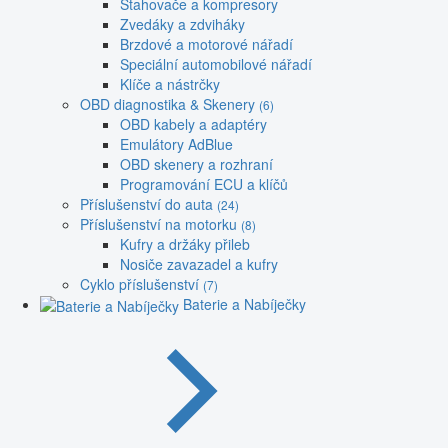
Stahovače a kompresory
Zvedáky a zdviháky
Brzdové a motorové nářadí
Speciální automobilové nářadí
Klíče a nástrčky
OBD diagnostika & Skenery
(6)
OBD kabely a adaptéry
Emulátory AdBlue
OBD skenery a rozhraní
Programování ECU a klíčů
Příslušenství do auta
(24)
Příslušenství na motorku
(8)
Kufry a držáky přileb
Nosiče zavazadel a kufry
Cyklo příslušenství
(7)
Baterie a Nabíječky