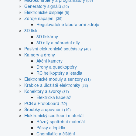
Mikrokontroléry a programátory
(59)
Generátory signálů
(20)
Elektronické displeje
(6)
Zdroje napájení
(39)
Regulovatelné laboratorní zdroje
3D tisk
3D tiskárny
3D díly a náhradní díly
Pasivní elektronické součástky
(40)
Kamery a drony
Akční kamery
Drony a quadkoptéry
RC helikoptéry a letadla
Elektronické moduly a senzory
(31)
Krabice a úložiště elektroniky
(23)
Konektory a svorky
(37)
Elektrická kabeláž
PCB a Protoboard
(32)
Šroubky a upevnění
(10)
Elektronický spotřební materiál
Různý spotřební materiál
Pásky a lepidla
Chemikálie a čištění