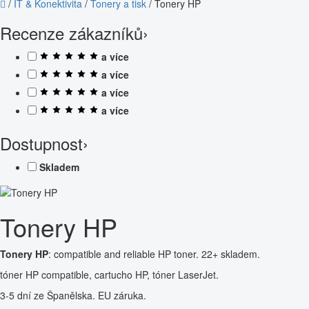
/
IT & Konektivita
/
Tonery a tisk
/
Tonery HP
Recenze zákazníků
›
a více
a více
a více
a více
Dostupnost
›
Skladem
Tonery HP
Tonery HP
: compatible and reliable HP toner. 22+ skladem.
tóner HP compatible, cartucho HP, tóner LaserJet.
3-5 dní ze Španělska. EU záruka.