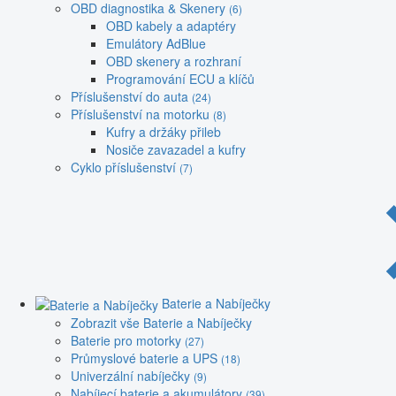
OBD diagnostika & Skenery
(6)
OBD kabely a adaptéry
Emulátory AdBlue
OBD skenery a rozhraní
Programování ECU a klíčů
Příslušenství do auta
(24)
Příslušenství na motorku
(8)
Kufry a držáky přileb
Nosiče zavazadel a kufry
Cyklo příslušenství
(7)
Baterie a Nabíječky
Zobrazit vše Baterie a Nabíječky
Baterie pro motorky
(27)
Průmyslové baterie a UPS
(18)
Univerzální nabíječky
(9)
Nabíjecí baterie a akumulátory
(39)