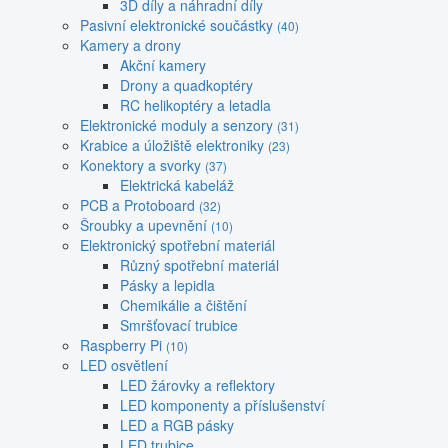
3D díly a náhradní díly
Pasivní elektronické součástky
(40)
Kamery a drony
Akční kamery
Drony a quadkoptéry
RC helikoptéry a letadla
Elektronické moduly a senzory
(31)
Krabice a úložiště elektroniky
(23)
Konektory a svorky
(37)
Elektrická kabeláž
PCB a Protoboard
(32)
Šroubky a upevnění
(10)
Elektronický spotřební materiál
Různý spotřební materiál
Pásky a lepidla
Chemikálie a čištění
Smršťovací trubice
Raspberry Pi
(10)
LED osvětlení
LED žárovky a reflektory
LED komponenty a příslušenství
LED a RGB pásky
LED trubice