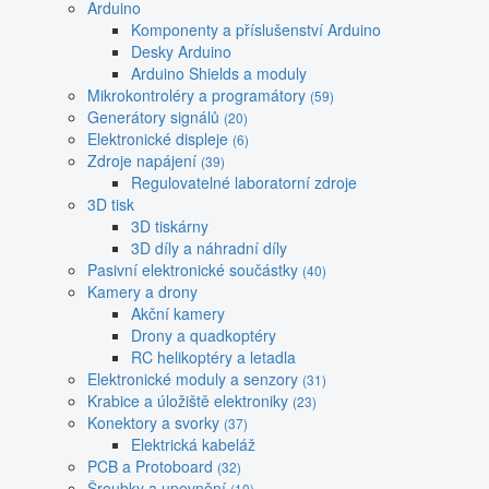
Arduino
Komponenty a příslušenství Arduino
Desky Arduino
Arduino Shields a moduly
Mikrokontroléry a programátory
(59)
Generátory signálů
(20)
Elektronické displeje
(6)
Zdroje napájení
(39)
Regulovatelné laboratorní zdroje
3D tisk
3D tiskárny
3D díly a náhradní díly
Pasivní elektronické součástky
(40)
Kamery a drony
Akční kamery
Drony a quadkoptéry
RC helikoptéry a letadla
Elektronické moduly a senzory
(31)
Krabice a úložiště elektroniky
(23)
Konektory a svorky
(37)
Elektrická kabeláž
PCB a Protoboard
(32)
Šroubky a upevnění
(10)