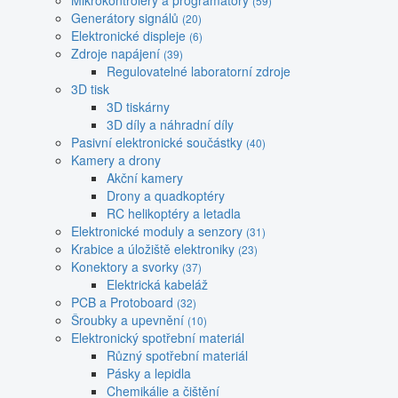
Mikrokontroléry a programátory
(59)
Generátory signálů
(20)
Elektronické displeje
(6)
Zdroje napájení
(39)
Regulovatelné laboratorní zdroje
3D tisk
3D tiskárny
3D díly a náhradní díly
Pasivní elektronické součástky
(40)
Kamery a drony
Akční kamery
Drony a quadkoptéry
RC helikoptéry a letadla
Elektronické moduly a senzory
(31)
Krabice a úložiště elektroniky
(23)
Konektory a svorky
(37)
Elektrická kabeláž
PCB a Protoboard
(32)
Šroubky a upevnění
(10)
Elektronický spotřební materiál
Různý spotřební materiál
Pásky a lepidla
Chemikálie a čištění