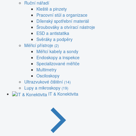
Ruční nářadí
Kleště a pinzety
Pracovní stůl a organizace
Dílenský spotřební materiál
Šroubováky a otvírací nástroje
ESD a antistatika
Svěráky a podpěry
Měřicí přístroje
(2)
Měřicí kabely a sondy
Endoskopy a inspekce
Specializované měřiče
Multimetry
Osciloskopy
Ultrazvukové čištění
(14)
Lupy a mikroskopy
(19)
IT & Konektivita