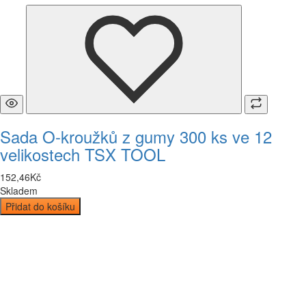
Sada O-kroužků z gumy 300 ks ve 12
velikostech TSX TOOL
152
,
46
Kč
Skladem
Přidat do košíku