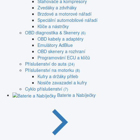
Stahovače a kompresory
Zvedáky a zdviháky
Brzdové a motorové nářadí
Speciální automobilové nářadí
Klíče a nástrčky
OBD diagnostika & Skenery
(6)
OBD kabely a adaptéry
Emulátory AdBlue
OBD skenery a rozhraní
Programování ECU a klíčů
Příslušenství do auta
(24)
Příslušenství na motorku
(8)
Kufry a držáky přileb
Nosiče zavazadel a kufry
Cyklo příslušenství
(7)
Baterie a Nabíječky