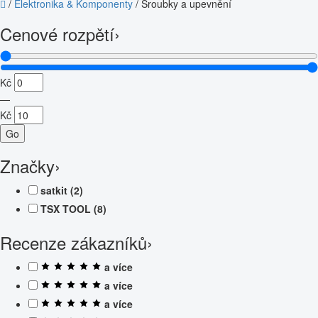
/
Elektronika & Komponenty
/
Šroubky a upevnění
Cenové rozpětí
›
Kč
—
Kč
Go
Značky
›
satkit
(2)
TSX TOOL
(8)
Recenze zákazníků
›
a více
a více
a více