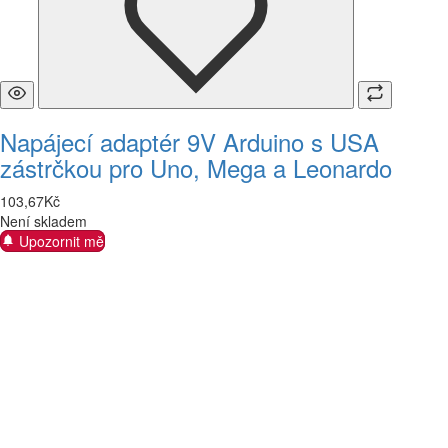
Napájecí adaptér 9V Arduino s USA
zástrčkou pro Uno, Mega a Leonardo
103
,
67
Kč
Není skladem
Upozornit mě