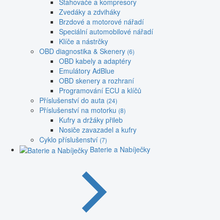
Stahovače a kompresory
Zvedáky a zdviháky
Brzdové a motorové nářadí
Speciální automobilové nářadí
Klíče a nástrčky
OBD diagnostika & Skenery
(6)
OBD kabely a adaptéry
Emulátory AdBlue
OBD skenery a rozhraní
Programování ECU a klíčů
Příslušenství do auta
(24)
Příslušenství na motorku
(8)
Kufry a držáky přileb
Nosiče zavazadel a kufry
Cyklo příslušenství
(7)
Baterie a Nabíječky