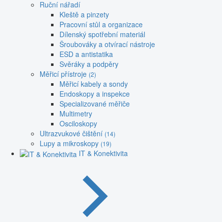
Ruční nářadí
Kleště a pinzety
Pracovní stůl a organizace
Dílenský spotřební materiál
Šroubováky a otvírací nástroje
ESD a antistatika
Svěráky a podpěry
Měřicí přístroje
(2)
Měřicí kabely a sondy
Endoskopy a inspekce
Specializované měřiče
Multimetry
Osciloskopy
Ultrazvukové čištění
(14)
Lupy a mikroskopy
(19)
IT & Konektivita