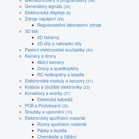
Mikrokontroléry a programátory
(59)
Generátory signálů
(20)
Elektronické displeje
(6)
Zdroje napájení
(39)
Regulovatelné laboratorní zdroje
3D tisk
3D tiskárny
3D díly a náhradní díly
Pasivní elektronické součástky
(40)
Kamery a drony
Akční kamery
Drony a quadkoptéry
RC helikoptéry a letadla
Elektronické moduly a senzory
(31)
Krabice a úložiště elektroniky
(23)
Konektory a svorky
(37)
Elektrická kabeláž
PCB a Protoboard
(32)
Šroubky a upevnění
(10)
Elektronický spotřební materiál
Různý spotřební materiál
Pásky a lepidla
Chemikálie a čištění