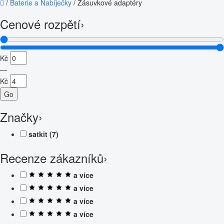
/
Baterie a Nabíječky
/
Zásuvkové adaptéry
Cenové rozpětí
›
Kč
—
Kč
Go
Značky
›
satkit
(7)
Recenze zákazníků
›
a více
a více
a více
a více