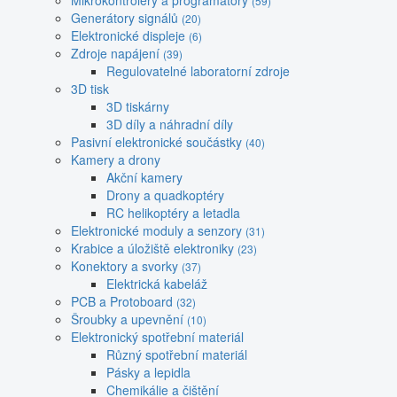
Mikrokontroléry a programátory
(59)
Generátory signálů
(20)
Elektronické displeje
(6)
Zdroje napájení
(39)
Regulovatelné laboratorní zdroje
3D tisk
3D tiskárny
3D díly a náhradní díly
Pasivní elektronické součástky
(40)
Kamery a drony
Akční kamery
Drony a quadkoptéry
RC helikoptéry a letadla
Elektronické moduly a senzory
(31)
Krabice a úložiště elektroniky
(23)
Konektory a svorky
(37)
Elektrická kabeláž
PCB a Protoboard
(32)
Šroubky a upevnění
(10)
Elektronický spotřební materiál
Různý spotřební materiál
Pásky a lepidla
Chemikálie a čištění