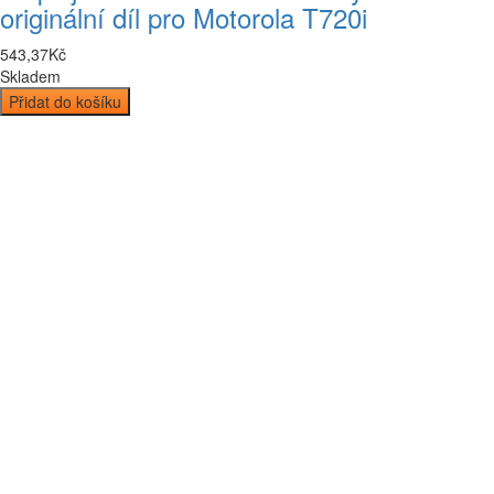
originální díl pro Motorola T720i
543
,
37
Kč
Skladem
Přidat do košíku