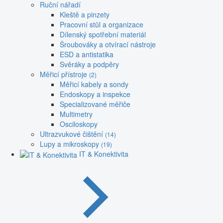
Ruční nářadí
Kleště a pinzety
Pracovní stůl a organizace
Dílenský spotřební materiál
Šroubováky a otvírací nástroje
ESD a antistatika
Svěráky a podpěry
Měřicí přístroje
(2)
Měřicí kabely a sondy
Endoskopy a inspekce
Specializované měřiče
Multimetry
Osciloskopy
Ultrazvukové čištění
(14)
Lupy a mikroskopy
(19)
IT & Konektivita