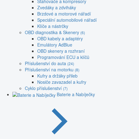
Stahovače a kompresory
Zvedáky a zdviháky
Brzdové a motorové nářadí
Speciální automobilové nářadí
Klíče a nástrčky
OBD diagnostika & Skenery
(6)
OBD kabely a adaptéry
Emulátory AdBlue
OBD skenery a rozhraní
Programování ECU a klíčů
Příslušenství do auta
(24)
Příslušenství na motorku
(8)
Kufry a držáky přileb
Nosiče zavazadel a kufry
Cyklo příslušenství
(7)
Baterie a Nabíječky