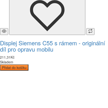
Displej Siemens C55 s rámem - originální
díl pro opravu mobilu
211
,
31
Kč
Skladem
Přidat do košíku