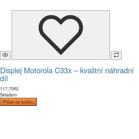
Displej Motorola C33x – kvalitní náhradní
díl
117
,
70
Kč
Skladem
Přidat do košíku