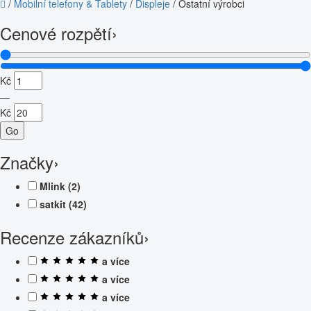
/
Mobilní telefony & Tablety
/
Displeje
/
Ostatní výrobci
Cenové rozpětí
›
Kč
—
Kč
Go
Značky
›
Mlink
(2)
satkit
(42)
Recenze zákazníků
›
a více
a více
a více