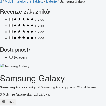
/
Mobilní telefony & Tablety
/
Baterie
/
Samsung Galaxy
Recenze zákazníků
›
a více
a více
a více
a více
Dostupnost
›
Skladem
Samsung Galaxy
Samsung Galaxy
: original Samsung Galaxy parts. 23+ skladem.
3-5 dní ze Španělska. EU záruka.
Filtry