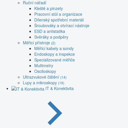
Ruční nářadí
Kleště a pinzety
Pracovní stůl a organizace
Dílenský spotřební materiál
Šroubováky a otvírací nástroje
ESD a antistatika
Svěráky a podpěry
Měřicí přístroje
(2)
Měřicí kabely a sondy
Endoskopy a inspekce
Specializované měřiče
Multimetry
Osciloskopy
Ultrazvukové čištění
(14)
Lupy a mikroskopy
(19)
IT & Konektivita