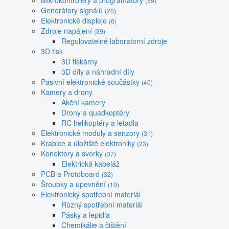
Mikrokontroléry a programátory
(59)
Generátory signálů
(20)
Elektronické displeje
(6)
Zdroje napájení
(39)
Regulovatelné laboratorní zdroje
3D tisk
3D tiskárny
3D díly a náhradní díly
Pasivní elektronické součástky
(40)
Kamery a drony
Akční kamery
Drony a quadkoptéry
RC helikoptéry a letadla
Elektronické moduly a senzory
(31)
Krabice a úložiště elektroniky
(23)
Konektory a svorky
(37)
Elektrická kabeláž
PCB a Protoboard
(32)
Šroubky a upevnění
(10)
Elektronický spotřební materiál
Různý spotřební materiál
Pásky a lepidla
Chemikálie a čištění