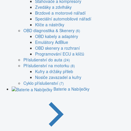
Stahovače a kompresory
Zvedáky a zdviháky
Brzdové a motorové nářadí
Speciální automobilové nářadí
Klíče a nástrčky
OBD diagnostika & Skenery
(6)
OBD kabely a adaptéry
Emulátory AdBlue
OBD skenery a rozhraní
Programování ECU a klíčů
Příslušenství do auta
(24)
Příslušenství na motorku
(8)
Kufry a držáky přileb
Nosiče zavazadel a kufry
Cyklo příslušenství
(7)
Baterie a Nabíječky