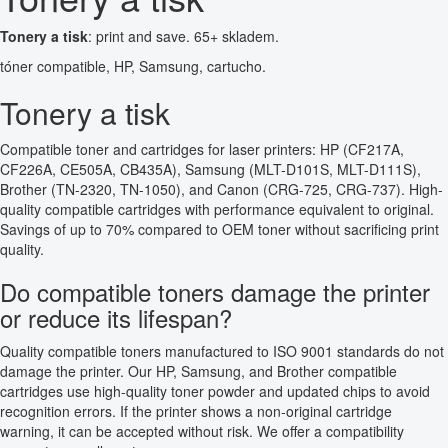
Tonery a tisk
: print and save. 65+ skladem.
tóner compatible, HP, Samsung, cartucho.
Tonery a tisk
Compatible toner and cartridges for laser printers: HP (CF217A,
CF226A, CE505A, CB435A), Samsung (MLT-D101S, MLT-D111S),
Brother (TN-2320, TN-1050), and Canon (CRG-725, CRG-737). High-
quality compatible cartridges with performance equivalent to original.
Savings of up to 70% compared to OEM toner without sacrificing print
quality.
Do compatible toners damage the printer
or reduce its lifespan?
Quality compatible toners manufactured to ISO 9001 standards do not
damage the printer. Our HP, Samsung, and Brother compatible
cartridges use high-quality toner powder and updated chips to avoid
recognition errors. If the printer shows a non-original cartridge
warning, it can be accepted without risk. We offer a compatibility