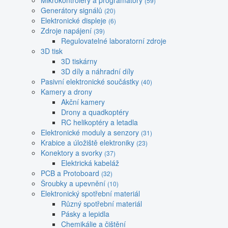
Mikrokontroléry a programátory
(59)
Generátory signálů
(20)
Elektronické displeje
(6)
Zdroje napájení
(39)
Regulovatelné laboratorní zdroje
3D tisk
3D tiskárny
3D díly a náhradní díly
Pasivní elektronické součástky
(40)
Kamery a drony
Akční kamery
Drony a quadkoptéry
RC helikoptéry a letadla
Elektronické moduly a senzory
(31)
Krabice a úložiště elektroniky
(23)
Konektory a svorky
(37)
Elektrická kabeláž
PCB a Protoboard
(32)
Šroubky a upevnění
(10)
Elektronický spotřební materiál
Různý spotřební materiál
Pásky a lepidla
Chemikálie a čištění