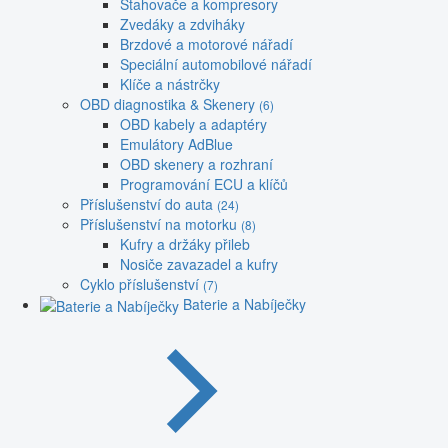
Stahovače a kompresory
Zvedáky a zdviháky
Brzdové a motorové nářadí
Speciální automobilové nářadí
Klíče a nástrčky
OBD diagnostika & Skenery
(6)
OBD kabely a adaptéry
Emulátory AdBlue
OBD skenery a rozhraní
Programování ECU a klíčů
Příslušenství do auta
(24)
Příslušenství na motorku
(8)
Kufry a držáky přileb
Nosiče zavazadel a kufry
Cyklo příslušenství
(7)
Baterie a Nabíječky