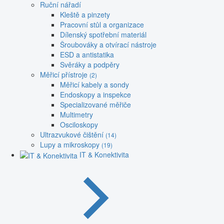
Ruční nářadí
Kleště a pinzety
Pracovní stůl a organizace
Dílenský spotřební materiál
Šroubováky a otvírací nástroje
ESD a antistatika
Svěráky a podpěry
Měřicí přístroje
(2)
Měřicí kabely a sondy
Endoskopy a inspekce
Specializované měřiče
Multimetry
Osciloskopy
Ultrazvukové čištění
(14)
Lupy a mikroskopy
(19)
IT & Konektivita