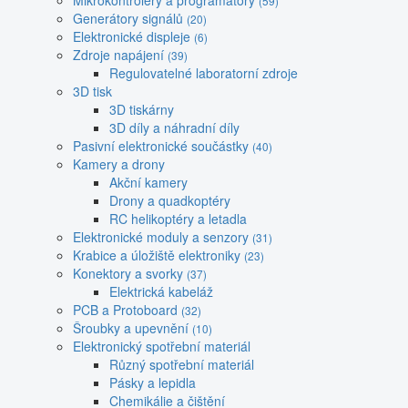
Mikrokontroléry a programátory
(59)
Generátory signálů
(20)
Elektronické displeje
(6)
Zdroje napájení
(39)
Regulovatelné laboratorní zdroje
3D tisk
3D tiskárny
3D díly a náhradní díly
Pasivní elektronické součástky
(40)
Kamery a drony
Akční kamery
Drony a quadkoptéry
RC helikoptéry a letadla
Elektronické moduly a senzory
(31)
Krabice a úložiště elektroniky
(23)
Konektory a svorky
(37)
Elektrická kabeláž
PCB a Protoboard
(32)
Šroubky a upevnění
(10)
Elektronický spotřební materiál
Různý spotřební materiál
Pásky a lepidla
Chemikálie a čištění