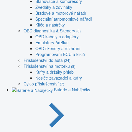
Stahovače a kompresory
Zvedáky a zdviháky
Brzdové a motorové nářadí
Speciální automobilové nářadí
Klíče a nástrčky
OBD diagnostika & Skenery
(6)
OBD kabely a adaptéry
Emulátory AdBlue
OBD skenery a rozhraní
Programování ECU a klíčů
Příslušenství do auta
(24)
Příslušenství na motorku
(8)
Kufry a držáky přileb
Nosiče zavazadel a kufry
Cyklo příslušenství
(7)
Baterie a Nabíječky