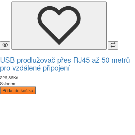
USB prodlužovač přes RJ45 až 50 metrů
pro vzdálené připojení
226
,
86
Kč
Skladem
Přidat do košíku