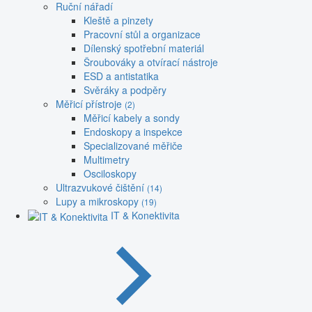
Ruční nářadí
Kleště a pinzety
Pracovní stůl a organizace
Dílenský spotřební materiál
Šroubováky a otvírací nástroje
ESD a antistatika
Svěráky a podpěry
Měřicí přístroje
(2)
Měřicí kabely a sondy
Endoskopy a inspekce
Specializované měřiče
Multimetry
Osciloskopy
Ultrazvukové čištění
(14)
Lupy a mikroskopy
(19)
IT & Konektivita