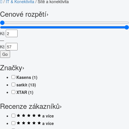
/
IT & Konektivita
/
Sítě a konektivita
Cenové rozpětí
›
Kč
—
Kč
Go
Značky
›
Kasens
(1)
satkit
(13)
XTAR
(1)
Recenze zákazníků
›
a více
a více