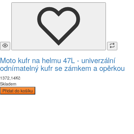
Moto kufr na helmu 47L - univerzální
odnímatelný kufr se zámkem a opěrkou
1372
,
14
Kč
Skladem
Přidat do košíku