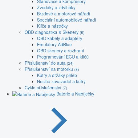
Stahovače a kompresory
Zvedáky a zdviháky
Brzdové a motorové nářadí
Speciální automobilové nářadí
Klíče a nástrčky
OBD diagnostika & Skenery
(6)
OBD kabely a adaptéry
Emulátory AdBlue
OBD skenery a rozhraní
Programování ECU a klíčů
Příslušenství do auta
(24)
Příslušenství na motorku
(8)
Kufry a držáky přileb
Nosiče zavazadel a kufry
Cyklo příslušenství
(7)
Baterie a Nabíječky