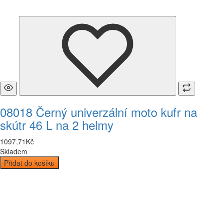
08018 Černý univerzální moto kufr na
skútr 46 L na 2 helmy
1097
,
71
Kč
Skladem
Přidat do košíku