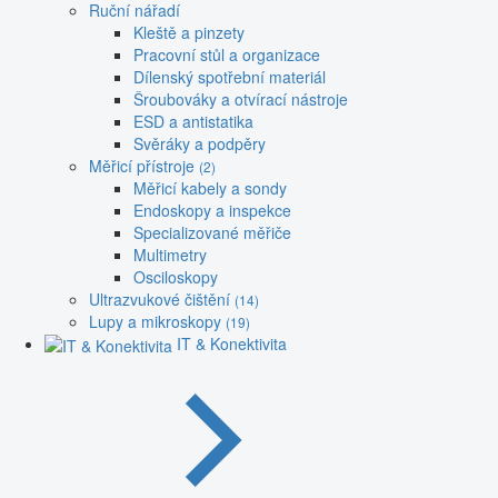
Ruční nářadí
Kleště a pinzety
Pracovní stůl a organizace
Dílenský spotřební materiál
Šroubováky a otvírací nástroje
ESD a antistatika
Svěráky a podpěry
Měřicí přístroje
(2)
Měřicí kabely a sondy
Endoskopy a inspekce
Specializované měřiče
Multimetry
Osciloskopy
Ultrazvukové čištění
(14)
Lupy a mikroskopy
(19)
IT & Konektivita