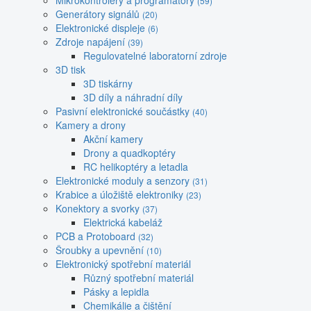
Mikrokontroléry a programátory
(59)
Generátory signálů
(20)
Elektronické displeje
(6)
Zdroje napájení
(39)
Regulovatelné laboratorní zdroje
3D tisk
3D tiskárny
3D díly a náhradní díly
Pasivní elektronické součástky
(40)
Kamery a drony
Akční kamery
Drony a quadkoptéry
RC helikoptéry a letadla
Elektronické moduly a senzory
(31)
Krabice a úložiště elektroniky
(23)
Konektory a svorky
(37)
Elektrická kabeláž
PCB a Protoboard
(32)
Šroubky a upevnění
(10)
Elektronický spotřební materiál
Různý spotřební materiál
Pásky a lepidla
Chemikálie a čištění