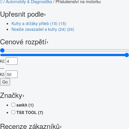
/
Automobily & Diagnostika
/
Příslušenství na motorku
Upřesnit podle
›
Kufry a držáky přileb (15)
(15)
Nosiče zavazadel a kufry (24)
(24)
Cenové rozpětí
›
Kč
—
Kč
Go
Značky
›
satkit
(1)
TSX TOOL
(7)
Recenze zákazníků
›