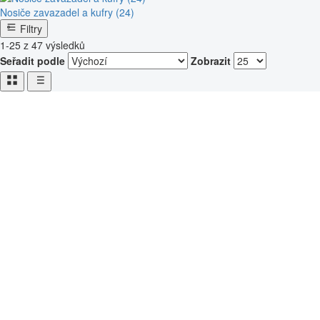
Nosiče zavazadel a kufry (24)
Filtry
1-25 z 47 výsledků
Seřadit podle
Zobrazit