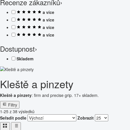
Recenze zákazníků
›
a více
a více
a více
a více
Dostupnost
›
Skladem
Kleště a pinzety
Kleště a pinzety
: firm and precise grip. 17+ skladem.
Filtry
1-25 z 38 výsledků
Seřadit podle
Zobrazit