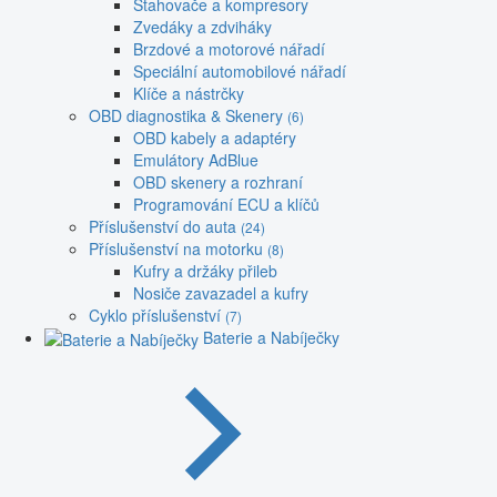
Stahovače a kompresory
Zvedáky a zdviháky
Brzdové a motorové nářadí
Speciální automobilové nářadí
Klíče a nástrčky
OBD diagnostika & Skenery
(6)
OBD kabely a adaptéry
Emulátory AdBlue
OBD skenery a rozhraní
Programování ECU a klíčů
Příslušenství do auta
(24)
Příslušenství na motorku
(8)
Kufry a držáky přileb
Nosiče zavazadel a kufry
Cyklo příslušenství
(7)
Baterie a Nabíječky