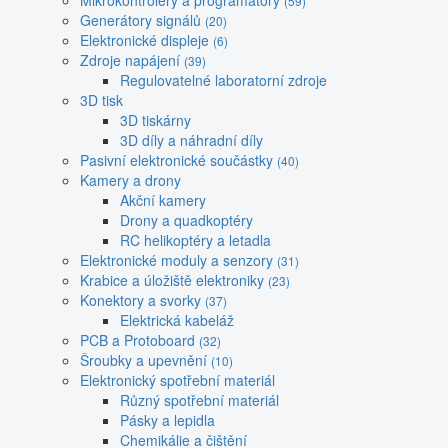
Mikrokontroléry a programátory
(59)
Generátory signálů
(20)
Elektronické displeje
(6)
Zdroje napájení
(39)
Regulovatelné laboratorní zdroje
3D tisk
3D tiskárny
3D díly a náhradní díly
Pasivní elektronické součástky
(40)
Kamery a drony
Akční kamery
Drony a quadkoptéry
RC helikoptéry a letadla
Elektronické moduly a senzory
(31)
Krabice a úložiště elektroniky
(23)
Konektory a svorky
(37)
Elektrická kabeláž
PCB a Protoboard
(32)
Šroubky a upevnění
(10)
Elektronický spotřební materiál
Různý spotřební materiál
Pásky a lepidla
Chemikálie a čištění