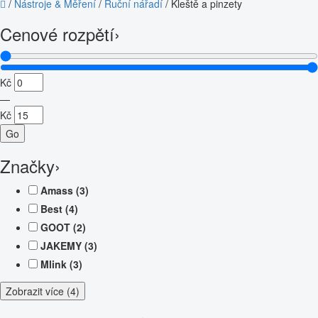
/
Nástroje & Měření
/
Ruční nářadí
/
Kleště a pinzety
Cenové rozpětí
›
Kč
—
Kč
Go
Značky
›
Amass
(3)
Best
(4)
GOOT
(2)
JAKEMY
(3)
Mlink
(3)
Zobrazit více (4)