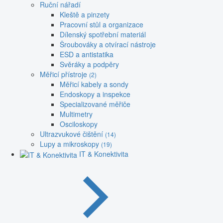
Ruční nářadí
Kleště a pinzety
Pracovní stůl a organizace
Dílenský spotřební materiál
Šroubováky a otvírací nástroje
ESD a antistatika
Svěráky a podpěry
Měřicí přístroje
(2)
Měřicí kabely a sondy
Endoskopy a inspekce
Specializované měřiče
Multimetry
Osciloskopy
Ultrazvukové čištění
(14)
Lupy a mikroskopy
(19)
IT & Konektivita