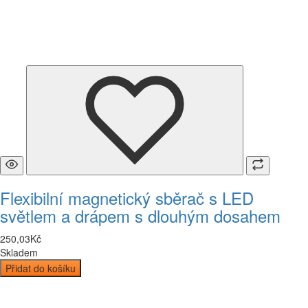
Flexibilní magnetický sběrač s LED
světlem a drápem s dlouhým dosahem
250
,
03
Kč
Skladem
Přidat do košíku