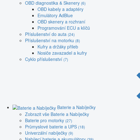
OBD diagnostika & Skenery
(6)
OBD kabely a adaptéry
Emulátory AdBlue
OBD skenery a rozhraní
Programování ECU a klíčů
Příslušenství do auta
(24)
Příslušenství na motorku
(8)
Kufry a držáky přileb
Nosiče zavazadel a kufry
Cyklo příslušenství
(7)
Baterie a Nabíječky
Zobrazit vše Baterie a Nabíječky
Baterie pro motorky
(27)
Průmyslové baterie a UPS
(18)
Univerzální nabíječky
(9)
Nabíjecí baterie a akumulátory
(39)