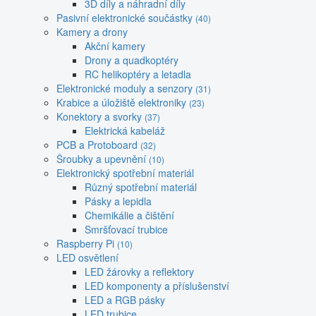
3D díly a náhradní díly
Pasivní elektronické součástky
(40)
Kamery a drony
Akční kamery
Drony a quadkoptéry
RC helikoptéry a letadla
Elektronické moduly a senzory
(31)
Krabice a úložiště elektroniky
(23)
Konektory a svorky
(37)
Elektrická kabeláž
PCB a Protoboard
(32)
Šroubky a upevnění
(10)
Elektronický spotřební materiál
Různý spotřební materiál
Pásky a lepidla
Chemikálie a čištění
Smršťovací trubice
Raspberry Pi
(10)
LED osvětlení
LED žárovky a reflektory
LED komponenty a příslušenství
LED a RGB pásky
LED trubice