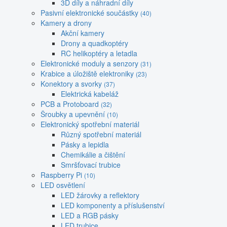
3D díly a náhradní díly
Pasivní elektronické součástky
(40)
Kamery a drony
Akční kamery
Drony a quadkoptéry
RC helikoptéry a letadla
Elektronické moduly a senzory
(31)
Krabice a úložiště elektroniky
(23)
Konektory a svorky
(37)
Elektrická kabeláž
PCB a Protoboard
(32)
Šroubky a upevnění
(10)
Elektronický spotřební materiál
Různý spotřební materiál
Pásky a lepidla
Chemikálie a čištění
Smršťovací trubice
Raspberry Pi
(10)
LED osvětlení
LED žárovky a reflektory
LED komponenty a příslušenství
LED a RGB pásky
LED trubice