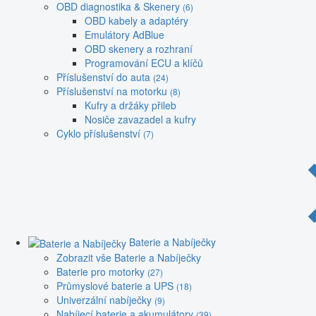
OBD diagnostika & Skenery
(6)
OBD kabely a adaptéry
Emulátory AdBlue
OBD skenery a rozhraní
Programování ECU a klíčů
Příslušenství do auta
(24)
Příslušenství na motorku
(8)
Kufry a držáky přileb
Nosiče zavazadel a kufry
Cyklo příslušenství
(7)
Baterie a Nabíječky
Zobrazit vše Baterie a Nabíječky
Baterie pro motorky
(27)
Průmyslové baterie a UPS
(18)
Univerzální nabíječky
(9)
Nabíjecí baterie a akumulátory
(39)