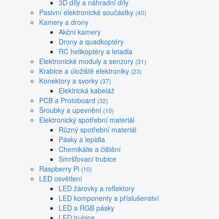
3D díly a náhradní díly
Pasivní elektronické součástky
(40)
Kamery a drony
Akční kamery
Drony a quadkoptéry
RC helikoptéry a letadla
Elektronické moduly a senzory
(31)
Krabice a úložiště elektroniky
(23)
Konektory a svorky
(37)
Elektrická kabeláž
PCB a Protoboard
(32)
Šroubky a upevnění
(10)
Elektronický spotřební materiál
Různý spotřební materiál
Pásky a lepidla
Chemikálie a čištění
Smršťovací trubice
Raspberry Pi
(10)
LED osvětlení
LED žárovky a reflektory
LED komponenty a příslušenství
LED a RGB pásky
LED trubice