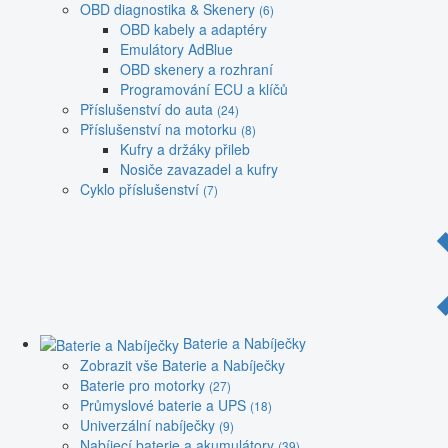
OBD diagnostika & Skenery
(6)
OBD kabely a adaptéry
Emulátory AdBlue
OBD skenery a rozhraní
Programování ECU a klíčů
Příslušenství do auta
(24)
Příslušenství na motorku
(8)
Kufry a držáky přileb
Nosiče zavazadel a kufry
Cyklo příslušenství
(7)
Baterie a Nabíječky
Zobrazit vše Baterie a Nabíječky
Baterie pro motorky
(27)
Průmyslové baterie a UPS
(18)
Univerzální nabíječky
(9)
Nabíjecí baterie a akumulátory
(39)