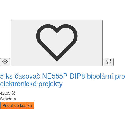
5 ks časovač NE555P DIP8 bipolární pro
elektronické projekty
42
,
69
Kč
Skladem
Přidat do košíku