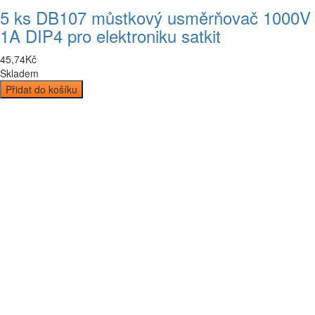
5 ks DB107 můstkový usměrňovač 1000V
1A DIP4 pro elektroniku satkit
45
,
74
Kč
Skladem
Přidat do košíku