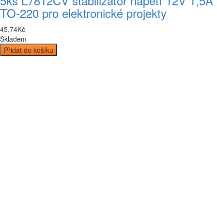
5ks L7812CV stabilizátor napětí 12V 1,5A
TO-220 pro elektronické projekty
45
,
74
Kč
Skladem
Přidat do košíku