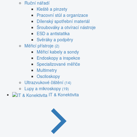
Ruční nářadí
Kleště a pinzety
Pracovní stůl a organizace
Dílenský spotřební materiál
Šroubováky a otvírací nástroje
ESD a antistatika
Svěráky a podpěry
Měřicí přístroje
(2)
Měřicí kabely a sondy
Endoskopy a inspekce
Specializované měřiče
Multimetry
Osciloskopy
Ultrazvukové čištění
(14)
Lupy a mikroskopy
(19)
IT & Konektivita