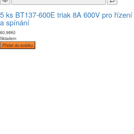
5 ks BT137-600E triak 8A 600V pro řízení
a spínání
60
,
98
Kč
Skladem
Přidat do košíku