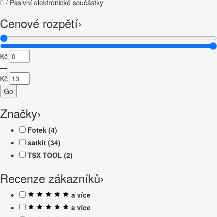
/
Pasivní elektronické součástky
Cenové rozpětí
›
Kč
—
Kč
Go
Značky
›
Fotek
(4)
satkit
(34)
TSX TOOL
(2)
Recenze zákazníků
›
a více
a více