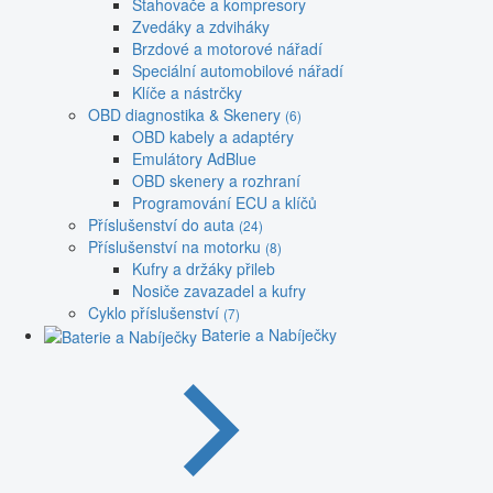
Stahovače a kompresory
Zvedáky a zdviháky
Brzdové a motorové nářadí
Speciální automobilové nářadí
Klíče a nástrčky
OBD diagnostika & Skenery
(6)
OBD kabely a adaptéry
Emulátory AdBlue
OBD skenery a rozhraní
Programování ECU a klíčů
Příslušenství do auta
(24)
Příslušenství na motorku
(8)
Kufry a držáky přileb
Nosiče zavazadel a kufry
Cyklo příslušenství
(7)
Baterie a Nabíječky