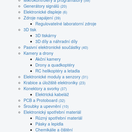
Mikrokontroléry a programátory
(59)
Generátory signálů
(20)
Elektronické displeje
(6)
Zdroje napájení
(39)
Regulovatelné laboratorní zdroje
3D tisk
3D tiskárny
3D díly a náhradní díly
Pasivní elektronické součástky
(40)
Kamery a drony
Akční kamery
Drony a quadkoptéry
RC helikoptéry a letadla
Elektronické moduly a senzory
(31)
Krabice a úložiště elektroniky
(23)
Konektory a svorky
(37)
Elektrická kabeláž
PCB a Protoboard
(32)
Šroubky a upevnění
(10)
Elektronický spotřební materiál
Různý spotřební materiál
Pásky a lepidla
Chemikálie a čištění