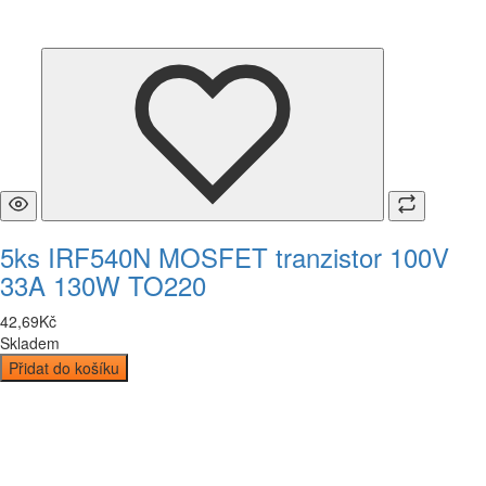
5ks IRF540N MOSFET tranzistor 100V
33A 130W TO220
42
,
69
Kč
Skladem
Přidat do košíku