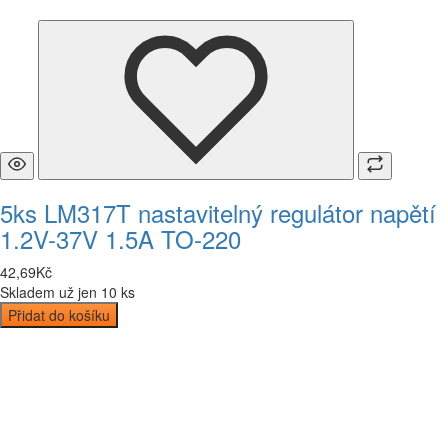
5ks LM317T nastavitelný regulátor napětí
1.2V-37V 1.5A TO-220
42
,
69
Kč
Skladem už jen 10 ks
Přidat do košíku