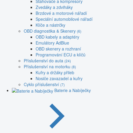
Stahovače a kompresory
Zvedáky a zdviháky
Brzdové a motorové nářadí
Speciální automobilové nářadí
Klíče a nástrčky
OBD diagnostika & Skenery
(6)
OBD kabely a adaptéry
Emulátory AdBlue
OBD skenery a rozhraní
Programování ECU a klíčů
Příslušenství do auta
(24)
Příslušenství na motorku
(8)
Kufry a držáky přileb
Nosiče zavazadel a kufry
Cyklo příslušenství
(7)
Baterie a Nabíječky