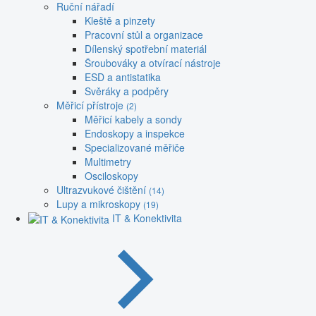
Ruční nářadí
Kleště a pinzety
Pracovní stůl a organizace
Dílenský spotřební materiál
Šroubováky a otvírací nástroje
ESD a antistatika
Svěráky a podpěry
Měřicí přístroje
(2)
Měřicí kabely a sondy
Endoskopy a inspekce
Specializované měřiče
Multimetry
Osciloskopy
Ultrazvukové čištění
(14)
Lupy a mikroskopy
(19)
IT & Konektivita