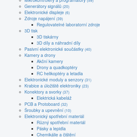
Mikrokontroléry a programátory
(59)
Generátory signálů
(20)
Elektronické displeje
(6)
Zdroje napájení
(39)
Regulovatelné laboratorní zdroje
3D tisk
3D tiskárny
3D díly a náhradní díly
Pasivní elektronické součástky
(40)
Kamery a drony
Akční kamery
Drony a quadkoptéry
RC helikoptéry a letadla
Elektronické moduly a senzory
(31)
Krabice a úložiště elektroniky
(23)
Konektory a svorky
(37)
Elektrická kabeláž
PCB a Protoboard
(32)
Šroubky a upevnění
(10)
Elektronický spotřební materiál
Různý spotřební materiál
Pásky a lepidla
Chemikálie a čištění