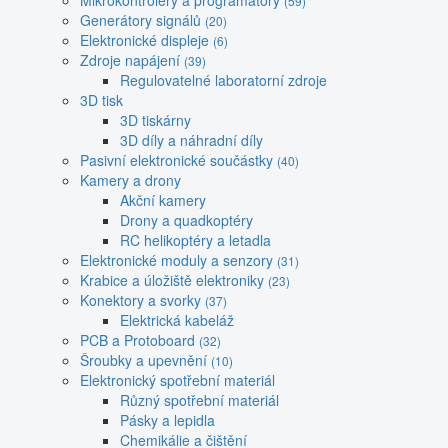
Mikrokontroléry a programátory
(59)
Generátory signálů
(20)
Elektronické displeje
(6)
Zdroje napájení
(39)
Regulovatelné laboratorní zdroje
3D tisk
3D tiskárny
3D díly a náhradní díly
Pasivní elektronické součástky
(40)
Kamery a drony
Akční kamery
Drony a quadkoptéry
RC helikoptéry a letadla
Elektronické moduly a senzory
(31)
Krabice a úložiště elektroniky
(23)
Konektory a svorky
(37)
Elektrická kabeláž
PCB a Protoboard
(32)
Šroubky a upevnění
(10)
Elektronický spotřební materiál
Různý spotřební materiál
Pásky a lepidla
Chemikálie a čištění