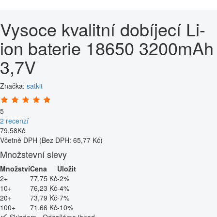
Vysoce kvalitní dobíjecí Li-
ion baterie 18650 3200mAh
3,7V
Značka:
satkit
5
2 recenzí
79
,
58
Kč
Včetně DPH
(Bez DPH: 65,77 Kč)
Množstevní slevy
Množství
Cena
Uložit
2+
77,75 Kč
-2%
10+
76,23 Kč
-4%
20+
73,79 Kč
-7%
100+
71,66 Kč
-10%
Skladem - Odesíláme ihned