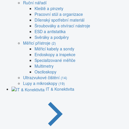
Ruční nářadí
Kleště a pinzety
Pracovní stůl a organizace
Dílenský spotřební materiál
Šroubováky a otvírací nástroje
ESD a antistatika
Svěráky a podpěry
Měřicí přístroje
(2)
Měřicí kabely a sondy
Endoskopy a inspekce
Specializované měřiče
Multimetry
Osciloskopy
Ultrazvukové čištění
(14)
Lupy a mikroskopy
(19)
IT & Konektivita