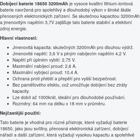
Dobíjecí baterie 18650 3200mAh
je vysoce kvalitní lithium-iontová
baterie navržená pro spolehlivý a dlouhodobý výkon v široké škále
přenosných elektronických zařízení. Se skutečnou kapacitou 3200mAh
a jmenovitým napětím 3,7V zajišťuje tato baterie stabilní a efektivní
zdroj energie.
Hlavní vlastnosti:
Jmenovitá kapacita: skutečných 3200mAh pro dlouhou výdrž.
Jmenovité napětí: 3,6 V s plným nabíjecím napětím 4,2 V.
Napětí při úplném vybití: 2,75 V.
Maximální nabíjecí proud: 2,6 A.
Maximální vybíjecí proud: 10,4 A.
Ochrana proti přebití a přepětí pro vyšší bezpečnost.
Bez paměťového efektu, což umožňuje dobíjení bez ztráty
kapacity.
Lze dobít až 1000krát, ideální pro dlouhodobé používání.
Rozměry: 64 mm na délku x 18 mm v průměru.
Nejčastější použití:
Tato baterie je vhodná pro různé přístroje, které vyžadují baterie
18650, jako jsou svítilny, přenosná elektronická zařízení, dobíjecí
nářadí a další zařízení, která vyžadují vysokou kapacitu a spolehlivé