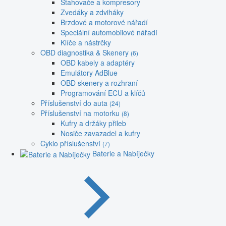
Stahovače a kompresory
Zvedáky a zdviháky
Brzdové a motorové nářadí
Speciální automobilové nářadí
Klíče a nástrčky
OBD diagnostika & Skenery
(6)
OBD kabely a adaptéry
Emulátory AdBlue
OBD skenery a rozhraní
Programování ECU a klíčů
Příslušenství do auta
(24)
Příslušenství na motorku
(8)
Kufry a držáky přileb
Nosiče zavazadel a kufry
Cyklo příslušenství
(7)
Baterie a Nabíječky