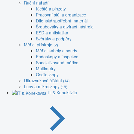
Ruční nářadí
Kleště a pinzety
Pracovní stůl a organizace
Dílenský spotřební materiál
Šroubováky a otvírací nástroje
ESD a antistatika
Svěráky a podpěry
Měřicí přístroje
(2)
Měřicí kabely a sondy
Endoskopy a inspekce
Specializované měřiče
Multimetry
Osciloskopy
Ultrazvukové čištění
(14)
Lupy a mikroskopy
(19)
IT & Konektivita