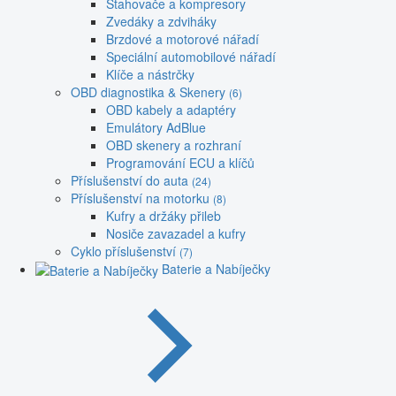
Stahovače a kompresory
Zvedáky a zdviháky
Brzdové a motorové nářadí
Speciální automobilové nářadí
Klíče a nástrčky
OBD diagnostika & Skenery
(6)
OBD kabely a adaptéry
Emulátory AdBlue
OBD skenery a rozhraní
Programování ECU a klíčů
Příslušenství do auta
(24)
Příslušenství na motorku
(8)
Kufry a držáky přileb
Nosiče zavazadel a kufry
Cyklo příslušenství
(7)
Baterie a Nabíječky