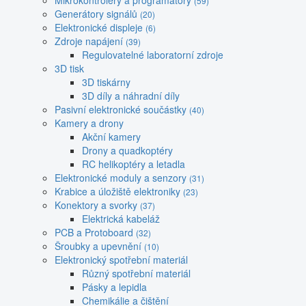
Mikrokontroléry a programátory
(59)
Generátory signálů
(20)
Elektronické displeje
(6)
Zdroje napájení
(39)
Regulovatelné laboratorní zdroje
3D tisk
3D tiskárny
3D díly a náhradní díly
Pasivní elektronické součástky
(40)
Kamery a drony
Akční kamery
Drony a quadkoptéry
RC helikoptéry a letadla
Elektronické moduly a senzory
(31)
Krabice a úložiště elektroniky
(23)
Konektory a svorky
(37)
Elektrická kabeláž
PCB a Protoboard
(32)
Šroubky a upevnění
(10)
Elektronický spotřební materiál
Různý spotřební materiál
Pásky a lepidla
Chemikálie a čištění