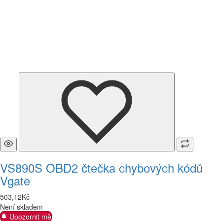
VS890S OBD2 čtečka chybových kódů
Vgate
503
,
12
Kč
Není skladem
Upozornit mě