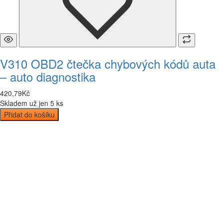
V310 OBD2 čtečka chybových kódů auta
– auto diagnostika
420
,
79
Kč
Skladem už jen 5 ks
Přidat do košíku