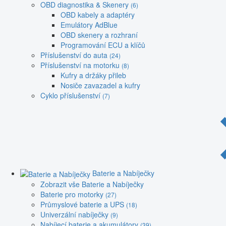
OBD diagnostika & Skenery
(6)
OBD kabely a adaptéry
Emulátory AdBlue
OBD skenery a rozhraní
Programování ECU a klíčů
Příslušenství do auta
(24)
Příslušenství na motorku
(8)
Kufry a držáky přileb
Nosiče zavazadel a kufry
Cyklo příslušenství
(7)
Baterie a Nabíječky
Zobrazit vše Baterie a Nabíječky
Baterie pro motorky
(27)
Průmyslové baterie a UPS
(18)
Univerzální nabíječky
(9)
Nabíjecí baterie a akumulátory
(39)