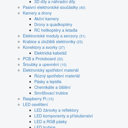
3D díly a náhradní díly
Pasivní elektronické součástky
(40)
Kamery a drony
Akční kamery
Drony a quadkoptéry
RC helikoptéry a letadla
Elektronické moduly a senzory
(31)
Krabice a úložiště elektroniky
(23)
Konektory a svorky
(37)
Elektrická kabeláž
PCB a Protoboard
(32)
Šroubky a upevnění
(10)
Elektronický spotřební materiál
Různý spotřební materiál
Pásky a lepidla
Chemikálie a čištění
Smršťovací trubice
Raspberry Pi
(10)
LED osvětlení
LED žárovky a reflektory
LED komponenty a příslušenství
LED a RGB pásky
LED trubice