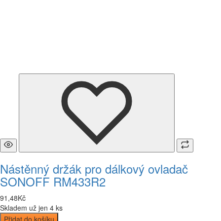
Nástěnný držák pro dálkový ovladač
SONOFF RM433R2
91
,
48
Kč
Skladem už jen 4 ks
Přidat do košíku