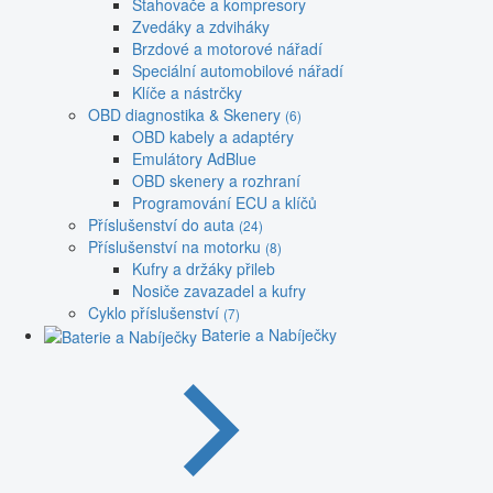
Stahovače a kompresory
Zvedáky a zdviháky
Brzdové a motorové nářadí
Speciální automobilové nářadí
Klíče a nástrčky
OBD diagnostika & Skenery
(6)
OBD kabely a adaptéry
Emulátory AdBlue
OBD skenery a rozhraní
Programování ECU a klíčů
Příslušenství do auta
(24)
Příslušenství na motorku
(8)
Kufry a držáky přileb
Nosiče zavazadel a kufry
Cyklo příslušenství
(7)
Baterie a Nabíječky