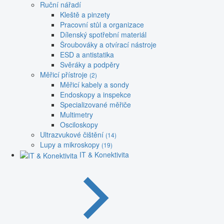
Ruční nářadí
Kleště a pinzety
Pracovní stůl a organizace
Dílenský spotřební materiál
Šroubováky a otvírací nástroje
ESD a antistatika
Svěráky a podpěry
Měřicí přístroje
(2)
Měřicí kabely a sondy
Endoskopy a inspekce
Specializované měřiče
Multimetry
Osciloskopy
Ultrazvukové čištění
(14)
Lupy a mikroskopy
(19)
IT & Konektivita