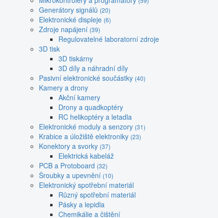
Mikrokontroléry a programátory
(59)
Generátory signálů
(20)
Elektronické displeje
(6)
Zdroje napájení
(39)
Regulovatelné laboratorní zdroje
3D tisk
3D tiskárny
3D díly a náhradní díly
Pasivní elektronické součástky
(40)
Kamery a drony
Akční kamery
Drony a quadkoptéry
RC helikoptéry a letadla
Elektronické moduly a senzory
(31)
Krabice a úložiště elektroniky
(23)
Konektory a svorky
(37)
Elektrická kabeláž
PCB a Protoboard
(32)
Šroubky a upevnění
(10)
Elektronický spotřební materiál
Různý spotřební materiál
Pásky a lepidla
Chemikálie a čištění