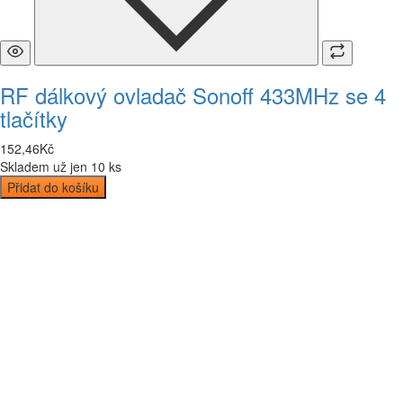
RF dálkový ovladač Sonoff 433MHz se 4
tlačítky
152
,
46
Kč
Skladem už jen 10 ks
Přidat do košíku