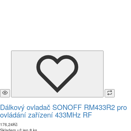
Dálkový ovladač SONOFF RM433R2 pro
ovládání zařízení 433MHz RF
176
,
24
Kč
Skladem už jen 8 ks