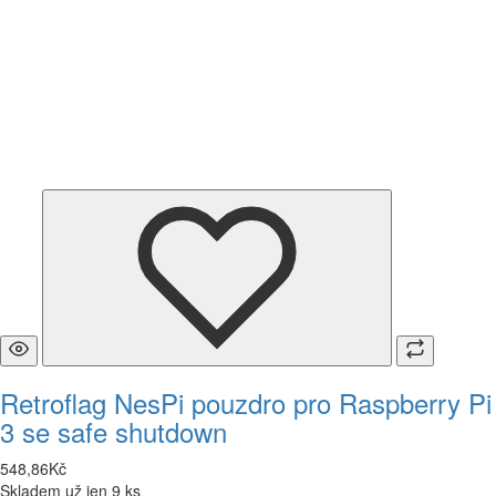
Retroflag NesPi pouzdro pro Raspberry Pi
3 se safe shutdown
548
,
86
Kč
Skladem už jen 9 ks