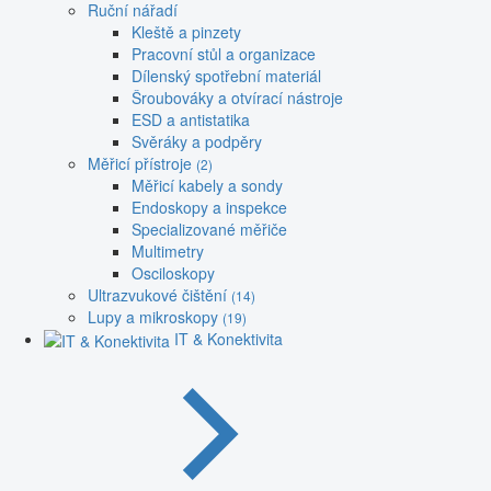
Ruční nářadí
Kleště a pinzety
Pracovní stůl a organizace
Dílenský spotřební materiál
Šroubováky a otvírací nástroje
ESD a antistatika
Svěráky a podpěry
Měřicí přístroje
(2)
Měřicí kabely a sondy
Endoskopy a inspekce
Specializované měřiče
Multimetry
Osciloskopy
Ultrazvukové čištění
(14)
Lupy a mikroskopy
(19)
IT & Konektivita