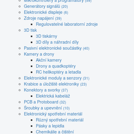
Mikrokontroléry a programátory
(59)
Generátory signálů
(20)
Elektronické displeje
(6)
Zdroje napájení
(39)
Regulovatelné laboratorní zdroje
3D tisk
3D tiskárny
3D díly a náhradní díly
Pasivní elektronické součástky
(40)
Kamery a drony
Akční kamery
Drony a quadkoptéry
RC helikoptéry a letadla
Elektronické moduly a senzory
(31)
Krabice a úložiště elektroniky
(23)
Konektory a svorky
(37)
Elektrická kabeláž
PCB a Protoboard
(32)
Šroubky a upevnění
(10)
Elektronický spotřební materiál
Různý spotřební materiál
Pásky a lepidla
Chemikálie a čištění