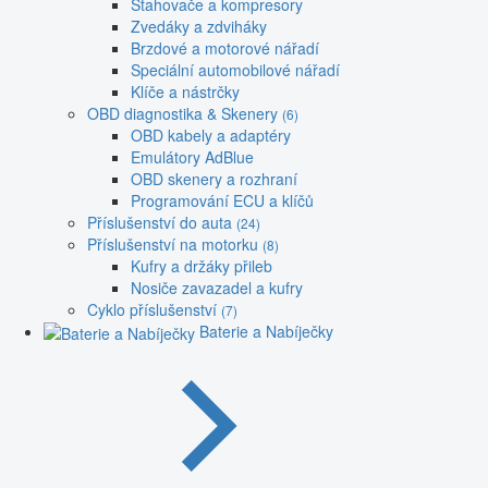
Stahovače a kompresory
Zvedáky a zdviháky
Brzdové a motorové nářadí
Speciální automobilové nářadí
Klíče a nástrčky
OBD diagnostika & Skenery
(6)
OBD kabely a adaptéry
Emulátory AdBlue
OBD skenery a rozhraní
Programování ECU a klíčů
Příslušenství do auta
(24)
Příslušenství na motorku
(8)
Kufry a držáky přileb
Nosiče zavazadel a kufry
Cyklo příslušenství
(7)
Baterie a Nabíječky