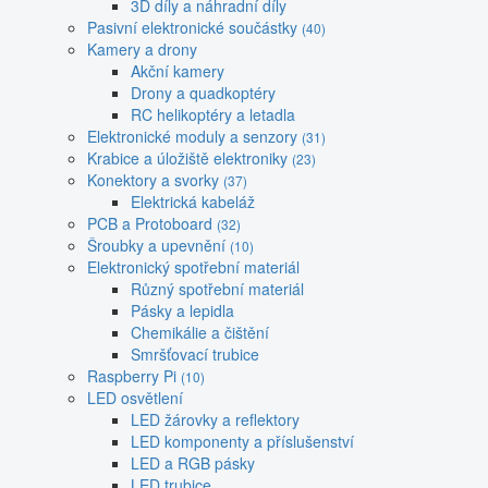
3D díly a náhradní díly
Pasivní elektronické součástky
(40)
Kamery a drony
Akční kamery
Drony a quadkoptéry
RC helikoptéry a letadla
Elektronické moduly a senzory
(31)
Krabice a úložiště elektroniky
(23)
Konektory a svorky
(37)
Elektrická kabeláž
PCB a Protoboard
(32)
Šroubky a upevnění
(10)
Elektronický spotřební materiál
Různý spotřební materiál
Pásky a lepidla
Chemikálie a čištění
Smršťovací trubice
Raspberry Pi
(10)
LED osvětlení
LED žárovky a reflektory
LED komponenty a příslušenství
LED a RGB pásky
LED trubice