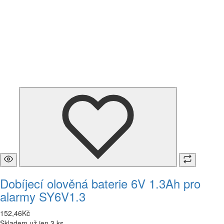
Dobíjecí olověná baterie 6V 1.3Ah pro
alarmy SY6V1.3
152
,
46
Kč
Skladem už jen 3 ks