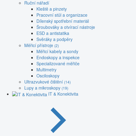
Ruční nářadí
Kleště a pinzety
Pracovní stůl a organizace
Dílenský spotřební materiál
Šroubováky a otvírací nástroje
ESD a antistatika
Svěráky a podpěry
Měřicí přístroje
(2)
Měřicí kabely a sondy
Endoskopy a inspekce
Specializované měřiče
Multimetry
Osciloskopy
Ultrazvukové čištění
(14)
Lupy a mikroskopy
(19)
IT & Konektivita