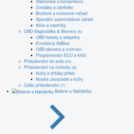
Stahovače a kompresory
Zvedáky a zdviháky
Brzdové a motorové nářadí
Speciální automobilové nářadí
Klíče a nástrčky
OBD diagnostika & Skenery
(6)
OBD kabely a adaptéry
Emulátory AdBlue
OBD skenery a rozhraní
Programování ECU a klíčů
Příslušenství do auta
(24)
Příslušenství na motorku
(8)
Kufry a držáky přileb
Nosiče zavazadel a kufry
Cyklo příslušenství
(7)
Baterie a Nabíječky