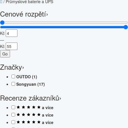
/
Průmyslové baterie a UPS
Cenové rozpětí
›
Kč
—
Kč
Go
Značky
›
OUTDO
(1)
Songyuan
(17)
Recenze zákazníků
›
a více
a více
a více