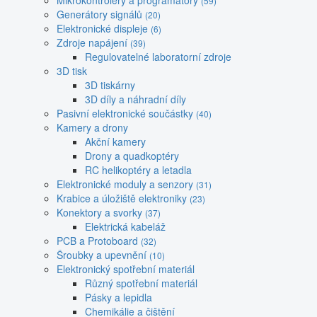
Mikrokontroléry a programátory
(59)
Generátory signálů
(20)
Elektronické displeje
(6)
Zdroje napájení
(39)
Regulovatelné laboratorní zdroje
3D tisk
3D tiskárny
3D díly a náhradní díly
Pasivní elektronické součástky
(40)
Kamery a drony
Akční kamery
Drony a quadkoptéry
RC helikoptéry a letadla
Elektronické moduly a senzory
(31)
Krabice a úložiště elektroniky
(23)
Konektory a svorky
(37)
Elektrická kabeláž
PCB a Protoboard
(32)
Šroubky a upevnění
(10)
Elektronický spotřební materiál
Různý spotřební materiál
Pásky a lepidla
Chemikálie a čištění