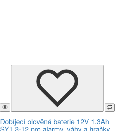
Dobíjecí olověná baterie 12V 1.3Ah
SY1.3-12 pro alarmy, váhy a hračky