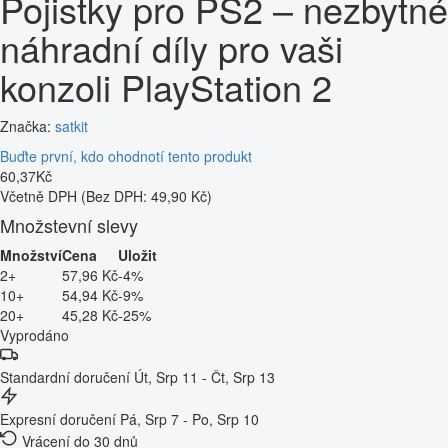
Pojistky pro PS2 – nezbytné
náhradní díly pro vaši
konzoli PlayStation 2
Značka:
satkit
Buďte první, kdo ohodnotí tento produkt
60
,
37
Kč
Včetně DPH
(Bez DPH: 49,90 Kč)
Množstevní slevy
Množství
Cena
Uložit
2+
57,96 Kč
-4%
10+
54,94 Kč
-9%
20+
45,28 Kč
-25%
Vyprodáno
Standardní doručení
Út, Srp 11 - Čt, Srp 13
Expresní doručení
Pá, Srp 7 - Po, Srp 10
Vrácení do 30 dnů