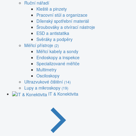
Ruční nářadí
Kleště a pinzety
Pracovní stůl a organizace
Dílenský spotřební materiál
Šroubováky a otvírací nástroje
ESD a antistatika
Svěráky a podpěry
Měřicí přístroje
(2)
Měřicí kabely a sondy
Endoskopy a inspekce
Specializované měřiče
Multimetry
Osciloskopy
Ultrazvukové čištění
(14)
Lupy a mikroskopy
(19)
IT & Konektivita