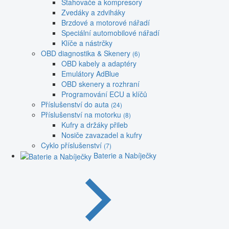
Stahovače a kompresory
Zvedáky a zdviháky
Brzdové a motorové nářadí
Speciální automobilové nářadí
Klíče a nástrčky
OBD diagnostika & Skenery
(6)
OBD kabely a adaptéry
Emulátory AdBlue
OBD skenery a rozhraní
Programování ECU a klíčů
Příslušenství do auta
(24)
Příslušenství na motorku
(8)
Kufry a držáky přileb
Nosiče zavazadel a kufry
Cyklo příslušenství
(7)
Baterie a Nabíječky