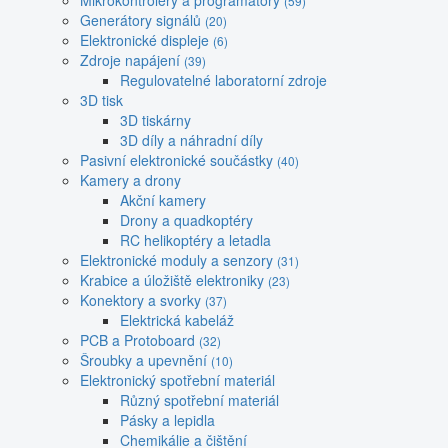
Mikrokontroléry a programátory
(59)
Generátory signálů
(20)
Elektronické displeje
(6)
Zdroje napájení
(39)
Regulovatelné laboratorní zdroje
3D tisk
3D tiskárny
3D díly a náhradní díly
Pasivní elektronické součástky
(40)
Kamery a drony
Akční kamery
Drony a quadkoptéry
RC helikoptéry a letadla
Elektronické moduly a senzory
(31)
Krabice a úložiště elektroniky
(23)
Konektory a svorky
(37)
Elektrická kabeláž
PCB a Protoboard
(32)
Šroubky a upevnění
(10)
Elektronický spotřební materiál
Různý spotřební materiál
Pásky a lepidla
Chemikálie a čištění