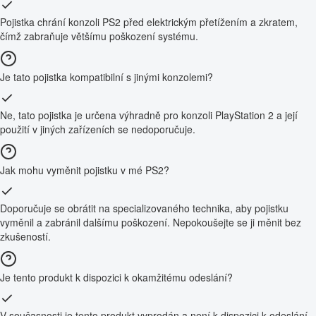
Pojistka chrání konzoli PS2 před elektrickým přetížením a zkratem,
čímž zabraňuje většímu poškození systému.
Je tato pojistka kompatibilní s jinými konzolemi?
Ne, tato pojistka je určena výhradně pro konzoli PlayStation 2 a její
použití v jiných zařízeních se nedoporučuje.
Jak mohu vyměnit pojistku v mé PS2?
Doporučuje se obrátit na specializovaného technika, aby pojistku
vyměnil a zabránil dalšímu poškození. Nepokoušejte se ji měnit bez
zkušeností.
Je tento produkt k dispozici k okamžitému odeslání?
V současnosti je tento produkt vyprodán a není k dispozici k odeslání.