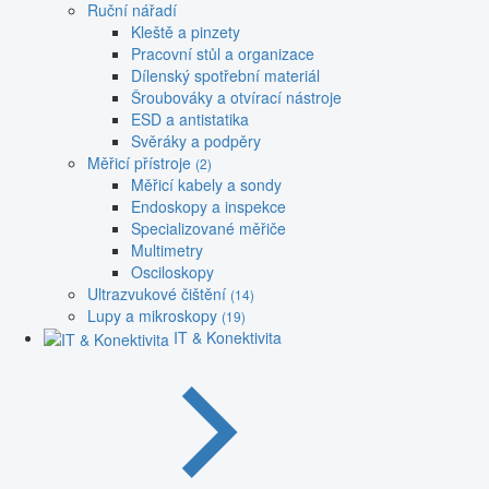
Ruční nářadí
Kleště a pinzety
Pracovní stůl a organizace
Dílenský spotřební materiál
Šroubováky a otvírací nástroje
ESD a antistatika
Svěráky a podpěry
Měřicí přístroje
(2)
Měřicí kabely a sondy
Endoskopy a inspekce
Specializované měřiče
Multimetry
Osciloskopy
Ultrazvukové čištění
(14)
Lupy a mikroskopy
(19)
IT & Konektivita