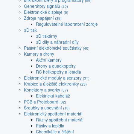
Mikrokontroléry a programátory
(59)
Generátory signálů
(20)
Elektronické displeje
(6)
Zdroje napájení
(39)
Regulovatelné laboratorní zdroje
3D tisk
3D tiskárny
3D díly a náhradní díly
Pasivní elektronické součástky
(40)
Kamery a drony
Akční kamery
Drony a quadkoptéry
RC helikoptéry a letadla
Elektronické moduly a senzory
(31)
Krabice a úložiště elektroniky
(23)
Konektory a svorky
(37)
Elektrická kabeláž
PCB a Protoboard
(32)
Šroubky a upevnění
(10)
Elektronický spotřební materiál
Různý spotřební materiál
Pásky a lepidla
Chemikálie a čištění