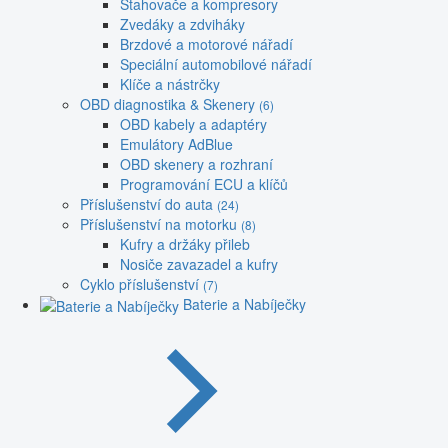
Stahovače a kompresory
Zvedáky a zdviháky
Brzdové a motorové nářadí
Speciální automobilové nářadí
Klíče a nástrčky
OBD diagnostika & Skenery
(6)
OBD kabely a adaptéry
Emulátory AdBlue
OBD skenery a rozhraní
Programování ECU a klíčů
Příslušenství do auta
(24)
Příslušenství na motorku
(8)
Kufry a držáky přileb
Nosiče zavazadel a kufry
Cyklo příslušenství
(7)
Baterie a Nabíječky