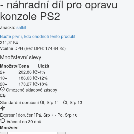
- náhradní díl pro opravu
konzole PS2
Značka:
satkit
Buďte první, kdo ohodnotí tento produkt
211
,
31
Kč
Včetně DPH
(Bez DPH: 174,64 Kč)
Množstevní slevy
Množství
Cena
Uložit
2+
202,86 Kč
-4%
10+
186,63 Kč
-12%
20+
173,27 Kč
-18%
Omezené skladové zásoby
Standardní doručení
Út, Srp 11 - Čt, Srp 13
Expresní doručení
Pá, Srp 7 - Po, Srp 10
Vrácení do 30 dnů
Množství