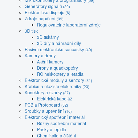
Mikrokontroléry a programátory
(59)
Generátory signálů
(20)
Elektronické displeje
(6)
Zdroje napájení
(39)
Regulovatelné laboratorní zdroje
3D tisk
3D tiskárny
3D díly a náhradní díly
Pasivní elektronické součástky
(40)
Kamery a drony
Akční kamery
Drony a quadkoptéry
RC helikoptéry a letadla
Elektronické moduly a senzory
(31)
Krabice a úložiště elektroniky
(23)
Konektory a svorky
(37)
Elektrická kabeláž
PCB a Protoboard
(32)
Šroubky a upevnění
(10)
Elektronický spotřební materiál
Různý spotřební materiál
Pásky a lepidla
Chemikálie a čištění