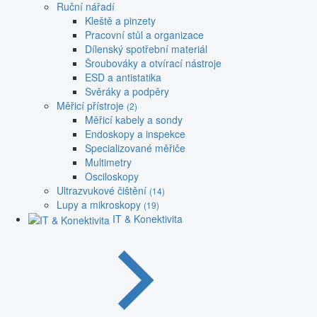
Ruční nářadí
Kleště a pinzety
Pracovní stůl a organizace
Dílenský spotřební materiál
Šroubováky a otvírací nástroje
ESD a antistatika
Svěráky a podpěry
Měřicí přístroje
(2)
Měřicí kabely a sondy
Endoskopy a inspekce
Specializované měřiče
Multimetry
Osciloskopy
Ultrazvukové čištění
(14)
Lupy a mikroskopy
(19)
IT & Konektivita