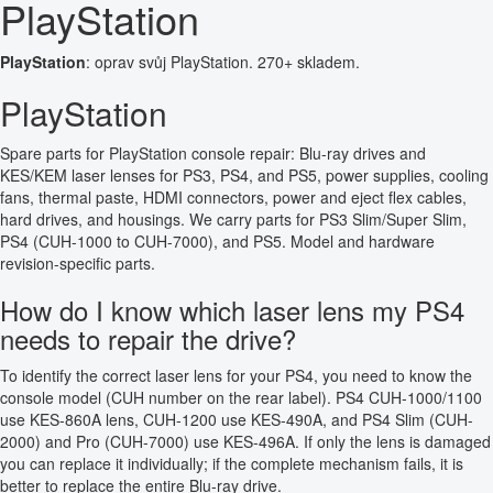
PlayStation
PlayStation
: oprav svůj PlayStation. 270+ skladem.
PlayStation
Spare parts for PlayStation console repair: Blu-ray drives and
KES/KEM laser lenses for PS3, PS4, and PS5, power supplies, cooling
fans, thermal paste, HDMI connectors, power and eject flex cables,
hard drives, and housings. We carry parts for PS3 Slim/Super Slim,
PS4 (CUH-1000 to CUH-7000), and PS5. Model and hardware
revision-specific parts.
How do I know which laser lens my PS4
needs to repair the drive?
To identify the correct laser lens for your PS4, you need to know the
console model (CUH number on the rear label). PS4 CUH-1000/1100
use KES-860A lens, CUH-1200 use KES-490A, and PS4 Slim (CUH-
2000) and Pro (CUH-7000) use KES-496A. If only the lens is damaged
you can replace it individually; if the complete mechanism fails, it is
better to replace the entire Blu-ray drive.