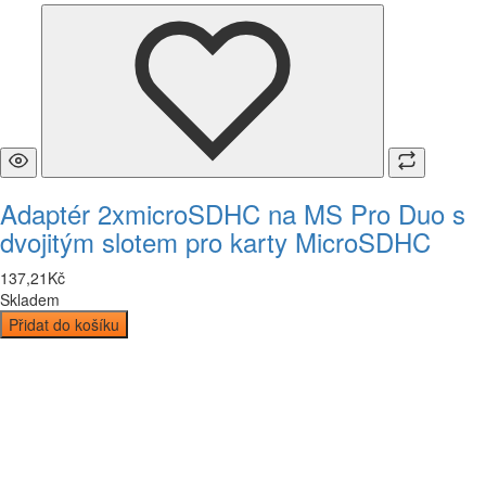
Adaptér 2xmicroSDHC na MS Pro Duo s
dvojitým slotem pro karty MicroSDHC
137
,
21
Kč
Skladem
Přidat do košíku