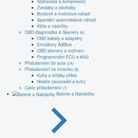
Stahovače a kompresory
Zvedáky a zdviháky
Brzdové a motorové nářadí
Speciální automobilové nářadí
Klíče a nástrčky
OBD diagnostika & Skenery
(6)
OBD kabely a adaptéry
Emulátory AdBlue
OBD skenery a rozhraní
Programování ECU a klíčů
Příslušenství do auta
(24)
Příslušenství na motorku
(8)
Kufry a držáky přileb
Nosiče zavazadel a kufry
Cyklo příslušenství
(7)
Baterie a Nabíječky