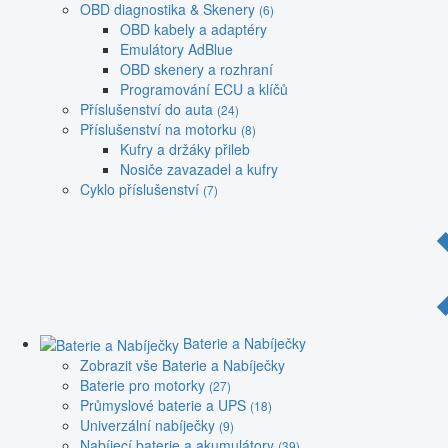
OBD diagnostika & Skenery
(6)
OBD kabely a adaptéry
Emulátory AdBlue
OBD skenery a rozhraní
Programování ECU a klíčů
Příslušenství do auta
(24)
Příslušenství na motorku
(8)
Kufry a držáky přileb
Nosiče zavazadel a kufry
Cyklo příslušenství
(7)
Baterie a Nabíječky
Zobrazit vše Baterie a Nabíječky
Baterie pro motorky
(27)
Průmyslové baterie a UPS
(18)
Univerzální nabíječky
(9)
Nabíjecí baterie a akumulátory
(39)