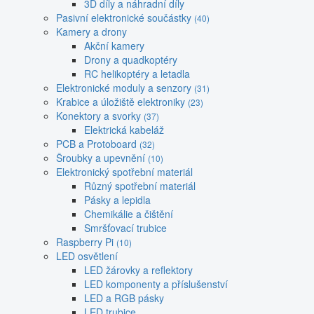
3D díly a náhradní díly
Pasivní elektronické součástky
(40)
Kamery a drony
Akční kamery
Drony a quadkoptéry
RC helikoptéry a letadla
Elektronické moduly a senzory
(31)
Krabice a úložiště elektroniky
(23)
Konektory a svorky
(37)
Elektrická kabeláž
PCB a Protoboard
(32)
Šroubky a upevnění
(10)
Elektronický spotřební materiál
Různý spotřební materiál
Pásky a lepidla
Chemikálie a čištění
Smršťovací trubice
Raspberry Pi
(10)
LED osvětlení
LED žárovky a reflektory
LED komponenty a příslušenství
LED a RGB pásky
LED trubice