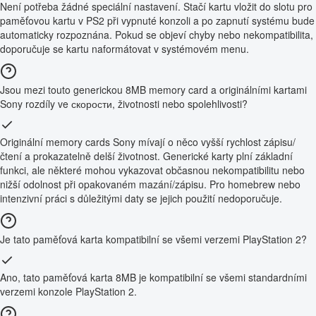
Není potřeba žádné speciální nastavení. Stačí kartu vložit do slotu pro
paměťovou kartu v PS2 při vypnuté konzoli a po zapnutí systému bude
automaticky rozpoznána. Pokud se objeví chyby nebo nekompatibilita,
doporučuje se kartu naformátovat v systémovém menu.
Jsou mezi touto generickou 8MB memory card a originálními kartami
Sony rozdíly ve скорости, životnosti nebo spolehlivosti?
Originální memory cards Sony mívají o něco vyšší rychlost zápisu/
čtení a prokazatelně delší životnost. Generické karty plní základní
funkci, ale některé mohou vykazovat občasnou nekompatibilitu nebo
nižší odolnost při opakovaném mazání/zápisu. Pro homebrew nebo
intenzivní práci s důležitými daty se jejich použití nedoporučuje.
Je tato paměťová karta kompatibilní se všemi verzemi PlayStation 2?
Ano, tato paměťová karta 8MB je kompatibilní se všemi standardními
verzemi konzole PlayStation 2.