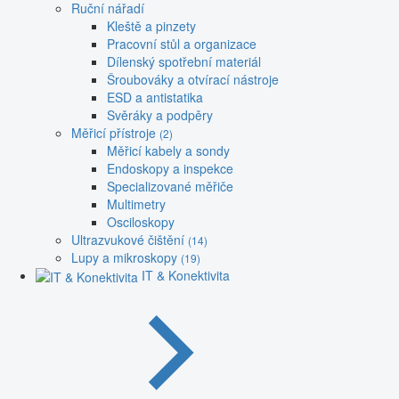
Ruční nářadí
Kleště a pinzety
Pracovní stůl a organizace
Dílenský spotřební materiál
Šroubováky a otvírací nástroje
ESD a antistatika
Svěráky a podpěry
Měřicí přístroje
(2)
Měřicí kabely a sondy
Endoskopy a inspekce
Specializované měřiče
Multimetry
Osciloskopy
Ultrazvukové čištění
(14)
Lupy a mikroskopy
(19)
IT & Konektivita