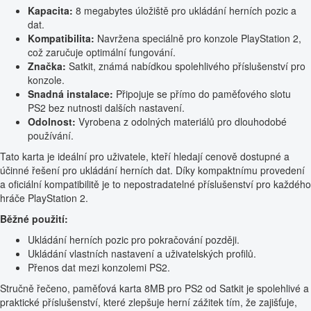
Kapacita:
8 megabytes úložiště pro ukládání herních pozic a
dat.
Kompatibilita:
Navržena speciálně pro konzole PlayStation 2,
což zaručuje optimální fungování.
Značka:
Satkit, známá nabídkou spolehlivého příslušenství pro
konzole.
Snadná instalace:
Připojuje se přímo do paměťového slotu
PS2 bez nutnosti dalších nastavení.
Odolnost:
Vyrobena z odolných materiálů pro dlouhodobé
používání.
Tato karta je ideální pro uživatele, kteří hledají cenově dostupné a
účinné řešení pro ukládání herních dat. Díky kompaktnímu provedení
a oficiální kompatibilitě je to nepostradatelné příslušenství pro každého
hráče PlayStation 2.
Běžné použití:
Ukládání herních pozic pro pokračování později.
Ukládání vlastních nastavení a uživatelských profilů.
Přenos dat mezi konzolemi PS2.
Stručně řečeno, paměťová karta 8MB pro PS2 od Satkit je spolehlivé a
praktické příslušenství, které zlepšuje herní zážitek tím, že zajišťuje,