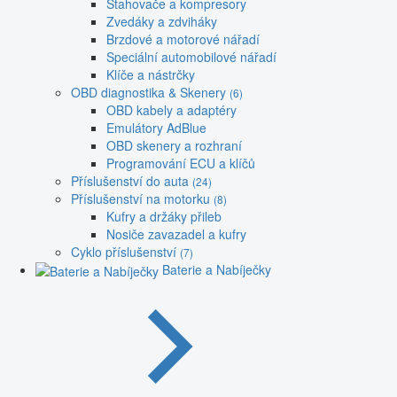
Stahovače a kompresory
Zvedáky a zdviháky
Brzdové a motorové nářadí
Speciální automobilové nářadí
Klíče a nástrčky
OBD diagnostika & Skenery
(6)
OBD kabely a adaptéry
Emulátory AdBlue
OBD skenery a rozhraní
Programování ECU a klíčů
Příslušenství do auta
(24)
Příslušenství na motorku
(8)
Kufry a držáky přileb
Nosiče zavazadel a kufry
Cyklo příslušenství
(7)
Baterie a Nabíječky