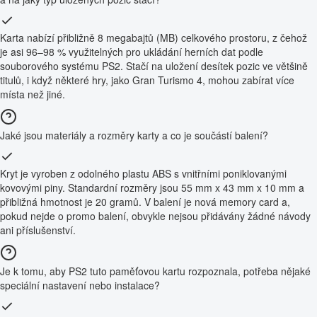
Karta nabízí přibližně 8 megabajtů (MB) celkového prostoru, z čehož
je asi 96–98 % využitelných pro ukládání herních dat podle
souborového systému PS2. Stačí na uložení desítek pozic ve většině
titulů, i když některé hry, jako Gran Turismo 4, mohou zabírat více
místa než jiné.
Jaké jsou materiály a rozměry karty a co je součástí balení?
Kryt je vyroben z odolného plastu ABS s vnitřními poniklovanými
kovovými piny. Standardní rozměry jsou 55 mm x 43 mm x 10 mm a
přibližná hmotnost je 20 gramů. V balení je nová memory card a,
pokud nejde o promo balení, obvykle nejsou přidávány žádné návody
ani příslušenství.
Je k tomu, aby PS2 tuto paměťovou kartu rozpoznala, potřeba nějaké
speciální nastavení nebo instalace?