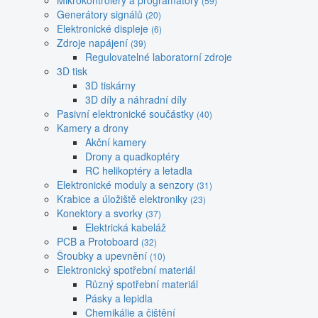
Mikrokontroléry a programátory
(59)
Generátory signálů
(20)
Elektronické displeje
(6)
Zdroje napájení
(39)
Regulovatelné laboratorní zdroje
3D tisk
3D tiskárny
3D díly a náhradní díly
Pasivní elektronické součástky
(40)
Kamery a drony
Akční kamery
Drony a quadkoptéry
RC helikoptéry a letadla
Elektronické moduly a senzory
(31)
Krabice a úložiště elektroniky
(23)
Konektory a svorky
(37)
Elektrická kabeláž
PCB a Protoboard
(32)
Šroubky a upevnění
(10)
Elektronický spotřební materiál
Různý spotřební materiál
Pásky a lepidla
Chemikálie a čištění