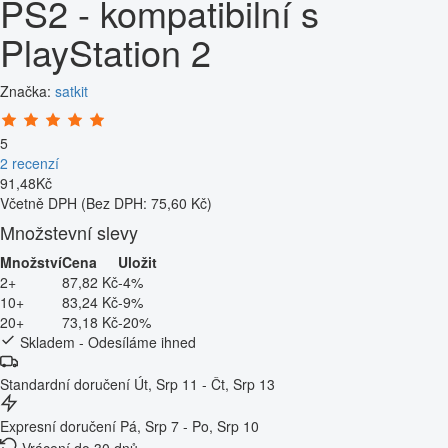
PS2 - kompatibilní s
PlayStation 2
Značka:
satkit
5
2 recenzí
91
,
48
Kč
Včetně DPH
(Bez DPH: 75,60 Kč)
Množstevní slevy
Množství
Cena
Uložit
2+
87,82 Kč
-4%
10+
83,24 Kč
-9%
20+
73,18 Kč
-20%
Skladem - Odesíláme ihned
Standardní doručení
Út, Srp 11 - Čt, Srp 13
Expresní doručení
Pá, Srp 7 - Po, Srp 10
Vrácení do 30 dnů