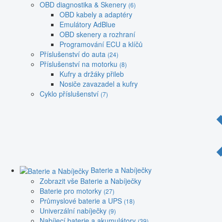
OBD diagnostika & Skenery
(6)
OBD kabely a adaptéry
Emulátory AdBlue
OBD skenery a rozhraní
Programování ECU a klíčů
Příslušenství do auta
(24)
Příslušenství na motorku
(8)
Kufry a držáky přileb
Nosiče zavazadel a kufry
Cyklo příslušenství
(7)
Baterie a Nabíječky
Zobrazit vše Baterie a Nabíječky
Baterie pro motorky
(27)
Průmyslové baterie a UPS
(18)
Univerzální nabíječky
(9)
Nabíjecí baterie a akumulátory
(39)