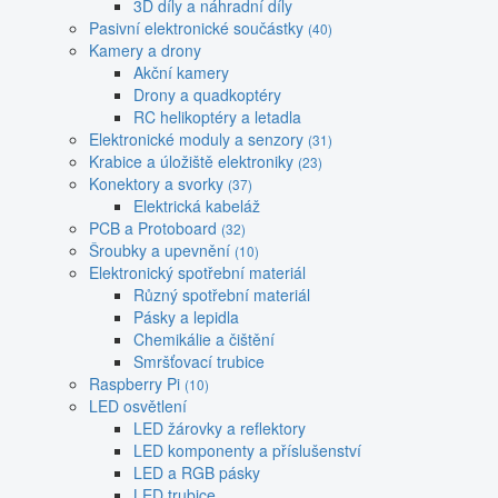
3D díly a náhradní díly
Pasivní elektronické součástky
(40)
Kamery a drony
Akční kamery
Drony a quadkoptéry
RC helikoptéry a letadla
Elektronické moduly a senzory
(31)
Krabice a úložiště elektroniky
(23)
Konektory a svorky
(37)
Elektrická kabeláž
PCB a Protoboard
(32)
Šroubky a upevnění
(10)
Elektronický spotřební materiál
Různý spotřební materiál
Pásky a lepidla
Chemikálie a čištění
Smršťovací trubice
Raspberry Pi
(10)
LED osvětlení
LED žárovky a reflektory
LED komponenty a příslušenství
LED a RGB pásky
LED trubice