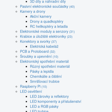
3D díly a náhradní díly
Pasivní elektronické součástky
(40)
Kamery a drony
Akční kamery
Drony a quadkoptéry
RC helikoptéry a letadla
Elektronické moduly a senzory
(31)
Krabice a úložiště elektroniky
(23)
Konektory a svorky
(37)
Elektrická kabeláž
PCB a Protoboard
(32)
Šroubky a upevnění
(10)
Elektronický spotřební materiál
Různý spotřební materiál
Pásky a lepidla
Chemikálie a čištění
Smršťovací trubice
Raspberry Pi
(10)
LED osvětlení
LED žárovky a reflektory
LED komponenty a příslušenství
LED a RGB pásky
LED trubice