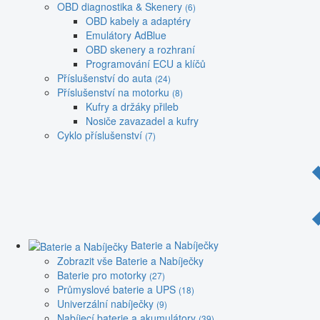
OBD diagnostika & Skenery
(6)
OBD kabely a adaptéry
Emulátory AdBlue
OBD skenery a rozhraní
Programování ECU a klíčů
Příslušenství do auta
(24)
Příslušenství na motorku
(8)
Kufry a držáky přileb
Nosiče zavazadel a kufry
Cyklo příslušenství
(7)
Baterie a Nabíječky
Zobrazit vše Baterie a Nabíječky
Baterie pro motorky
(27)
Průmyslové baterie a UPS
(18)
Univerzální nabíječky
(9)
Nabíjecí baterie a akumulátory
(39)