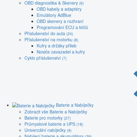
OBD diagnostika & Skenery
(6)
OBD kabely a adaptéry
Emulátory AdBlue
OBD skenery a rozhraní
Programování ECU a klíčů
Příslušenství do auta
(24)
Příslušenství na motorku
(8)
Kufry a držáky přileb
Nosiče zavazadel a kufry
Cyklo příslušenství
(7)
Baterie a Nabíječky
Zobrazit vše Baterie a Nabíječky
Baterie pro motorky
(27)
Průmyslové baterie a UPS
(18)
Univerzální nabíječky
(9)
Nabíjecí baterie a akumulátory
(39)