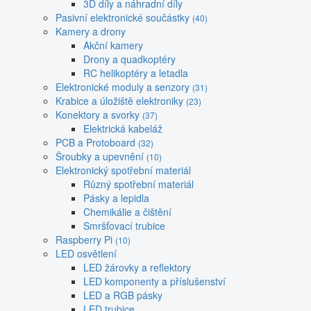
3D díly a náhradní díly
Pasivní elektronické součástky
(40)
Kamery a drony
Akční kamery
Drony a quadkoptéry
RC helikoptéry a letadla
Elektronické moduly a senzory
(31)
Krabice a úložiště elektroniky
(23)
Konektory a svorky
(37)
Elektrická kabeláž
PCB a Protoboard
(32)
Šroubky a upevnění
(10)
Elektronický spotřební materiál
Různý spotřební materiál
Pásky a lepidla
Chemikálie a čištění
Smršťovací trubice
Raspberry Pi
(10)
LED osvětlení
LED žárovky a reflektory
LED komponenty a příslušenství
LED a RGB pásky
LED trubice