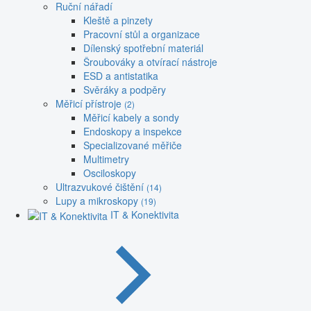
Ruční nářadí
Kleště a pinzety
Pracovní stůl a organizace
Dílenský spotřební materiál
Šroubováky a otvírací nástroje
ESD a antistatika
Svěráky a podpěry
Měřicí přístroje
(2)
Měřicí kabely a sondy
Endoskopy a inspekce
Specializované měřiče
Multimetry
Osciloskopy
Ultrazvukové čištění
(14)
Lupy a mikroskopy
(19)
IT & Konektivita