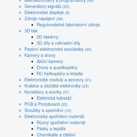
Mikrokontroléry a programátory
(59)
Generátory signálů
(20)
Elektronické displeje
(6)
Zdroje napájení
(39)
Regulovatelné laboratorní zdroje
3D tisk
3D tiskárny
3D díly a náhradní díly
Pasivní elektronické součástky
(40)
Kamery a drony
Akční kamery
Drony a quadkoptéry
RC helikoptéry a letadla
Elektronické moduly a senzory
(31)
Krabice a úložiště elektroniky
(23)
Konektory a svorky
(37)
Elektrická kabeláž
PCB a Protoboard
(32)
Šroubky a upevnění
(10)
Elektronický spotřební materiál
Různý spotřební materiál
Pásky a lepidla
Chemikálie a čištění