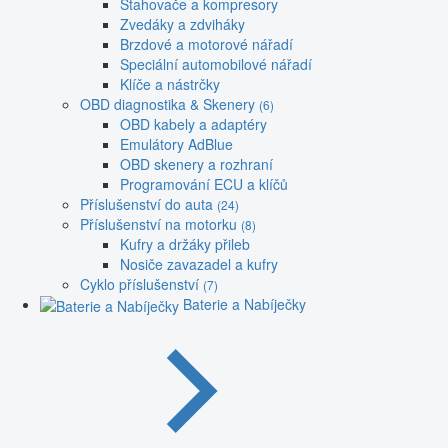
Stahovače a kompresory
Zvedáky a zdviháky
Brzdové a motorové nářadí
Speciální automobilové nářadí
Klíče a nástrčky
OBD diagnostika & Skenery
(6)
OBD kabely a adaptéry
Emulátory AdBlue
OBD skenery a rozhraní
Programování ECU a klíčů
Příslušenství do auta
(24)
Příslušenství na motorku
(8)
Kufry a držáky přileb
Nosiče zavazadel a kufry
Cyklo příslušenství
(7)
Baterie a Nabíječky