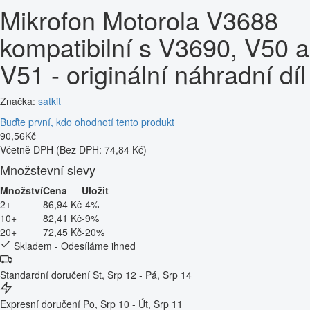
Mikrofon Motorola V3688
kompatibilní s V3690, V50 a
V51 - originální náhradní díl
Značka:
satkit
Buďte první, kdo ohodnotí tento produkt
90
,
56
Kč
Včetně DPH
(Bez DPH: 74,84 Kč)
Množstevní slevy
Množství
Cena
Uložit
2+
86,94 Kč
-4%
10+
82,41 Kč
-9%
20+
72,45 Kč
-20%
Skladem - Odesíláme ihned
Standardní doručení
St, Srp 12 - Pá, Srp 14
Expresní doručení
Po, Srp 10 - Út, Srp 11