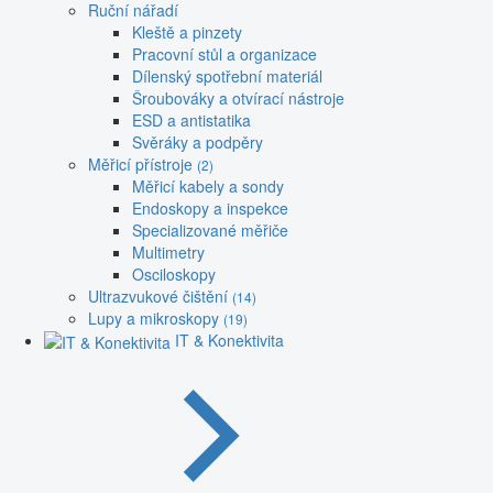
Ruční nářadí
Kleště a pinzety
Pracovní stůl a organizace
Dílenský spotřební materiál
Šroubováky a otvírací nástroje
ESD a antistatika
Svěráky a podpěry
Měřicí přístroje
(2)
Měřicí kabely a sondy
Endoskopy a inspekce
Specializované měřiče
Multimetry
Osciloskopy
Ultrazvukové čištění
(14)
Lupy a mikroskopy
(19)
IT & Konektivita