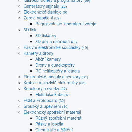
Mikrokontroléry a programátory
(59)
Generátory signálů
(20)
Elektronické displeje
(6)
Zdroje napájení
(39)
Regulovatelné laboratorní zdroje
3D tisk
3D tiskárny
3D díly a náhradní díly
Pasivní elektronické součástky
(40)
Kamery a drony
Akční kamery
Drony a quadkoptéry
RC helikoptéry a letadla
Elektronické moduly a senzory
(31)
Krabice a úložiště elektroniky
(23)
Konektory a svorky
(37)
Elektrická kabeláž
PCB a Protoboard
(32)
Šroubky a upevnění
(10)
Elektronický spotřební materiál
Různý spotřební materiál
Pásky a lepidla
Chemikálie a čištění