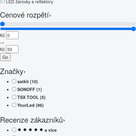
/
LED žárovky a reflektory
Cenové rozpětí
›
Kč
—
Kč
Go
Značky
›
satkit
(10)
SONOFF
(1)
TSX TOOL
(5)
YourLed
(96)
Recenze zákazníků
›
a více