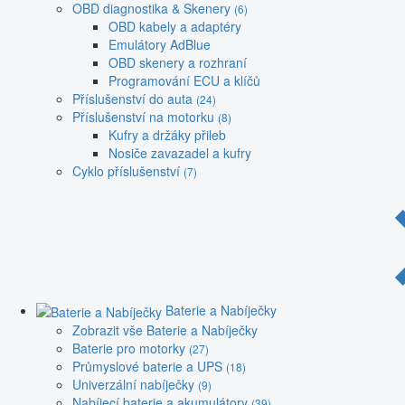
OBD diagnostika & Skenery
(6)
OBD kabely a adaptéry
Emulátory AdBlue
OBD skenery a rozhraní
Programování ECU a klíčů
Příslušenství do auta
(24)
Příslušenství na motorku
(8)
Kufry a držáky přileb
Nosiče zavazadel a kufry
Cyklo příslušenství
(7)
Baterie a Nabíječky
Zobrazit vše Baterie a Nabíječky
Baterie pro motorky
(27)
Průmyslové baterie a UPS
(18)
Univerzální nabíječky
(9)
Nabíjecí baterie a akumulátory
(39)