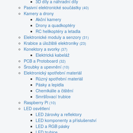
3D díly a náhradní díly
Pasivní elektronické součástky
(40)
Kamery a drony
Akční kamery
Drony a quadkoptéry
RC helikoptéry a letadla
Elektronické moduly a senzory
(31)
Krabice a úložiště elektroniky
(23)
Konektory a svorky
(37)
Elektrická kabeláž
PCB a Protoboard
(32)
Šroubky a upevnění
(10)
Elektronický spotřební materiál
Různý spotřební materiál
Pásky a lepidla
Chemikálie a čištění
Smršťovací trubice
Raspberry Pi
(10)
LED osvětlení
LED žárovky a reflektory
LED komponenty a příslušenství
LED a RGB pásky
LED trubice