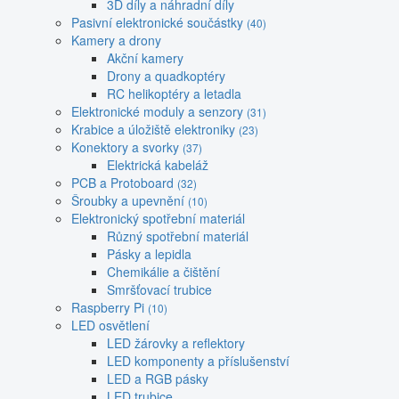
3D díly a náhradní díly
Pasivní elektronické součástky
(40)
Kamery a drony
Akční kamery
Drony a quadkoptéry
RC helikoptéry a letadla
Elektronické moduly a senzory
(31)
Krabice a úložiště elektroniky
(23)
Konektory a svorky
(37)
Elektrická kabeláž
PCB a Protoboard
(32)
Šroubky a upevnění
(10)
Elektronický spotřební materiál
Různý spotřební materiál
Pásky a lepidla
Chemikálie a čištění
Smršťovací trubice
Raspberry Pi
(10)
LED osvětlení
LED žárovky a reflektory
LED komponenty a příslušenství
LED a RGB pásky
LED trubice