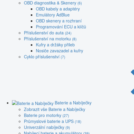
OBD diagnostika & Skenery
(6)
OBD kabely a adaptéry
Emulátory AdBlue
OBD skenery a rozhraní
Programování ECU a klíčů
Příslušenství do auta
(24)
Příslušenství na motorku
(8)
Kufry a držáky přileb
Nosiče zavazadel a kufry
Cyklo příslušenství
(7)
Baterie a Nabíječky
Zobrazit vše Baterie a Nabíječky
Baterie pro motorky
(27)
Průmyslové baterie a UPS
(18)
Univerzální nabíječky
(9)
Nabíjecí baterie a akumulátory
(39)