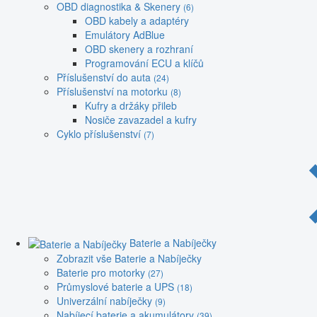
OBD diagnostika & Skenery
(6)
OBD kabely a adaptéry
Emulátory AdBlue
OBD skenery a rozhraní
Programování ECU a klíčů
Příslušenství do auta
(24)
Příslušenství na motorku
(8)
Kufry a držáky přileb
Nosiče zavazadel a kufry
Cyklo příslušenství
(7)
Baterie a Nabíječky
Zobrazit vše Baterie a Nabíječky
Baterie pro motorky
(27)
Průmyslové baterie a UPS
(18)
Univerzální nabíječky
(9)
Nabíjecí baterie a akumulátory
(39)