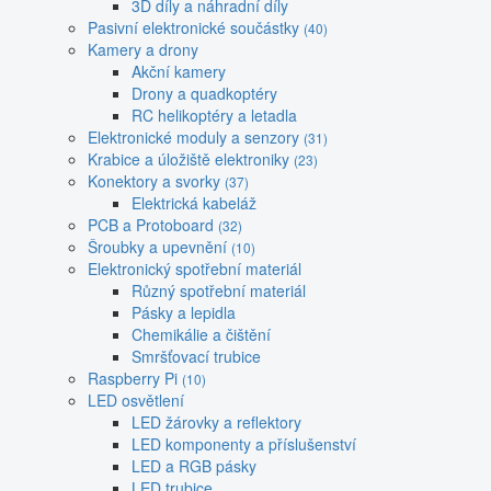
3D díly a náhradní díly
Pasivní elektronické součástky
(40)
Kamery a drony
Akční kamery
Drony a quadkoptéry
RC helikoptéry a letadla
Elektronické moduly a senzory
(31)
Krabice a úložiště elektroniky
(23)
Konektory a svorky
(37)
Elektrická kabeláž
PCB a Protoboard
(32)
Šroubky a upevnění
(10)
Elektronický spotřební materiál
Různý spotřební materiál
Pásky a lepidla
Chemikálie a čištění
Smršťovací trubice
Raspberry Pi
(10)
LED osvětlení
LED žárovky a reflektory
LED komponenty a příslušenství
LED a RGB pásky
LED trubice