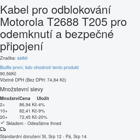
Kabel pro odblokování
Motorola T2688 T205 pro
odemknutí a bezpečné
připojení
Značka:
satkit
Buďte první, kdo ohodnotí tento produkt
90
,
56
Kč
Včetně DPH
(Bez DPH: 74,84 Kč)
Množstevní slevy
Množství
Cena
Uložit
2+
86,94 Kč
-4%
10+
82,41 Kč
-9%
20+
72,45 Kč
-20%
Skladem - Odesíláme ihned
Standardní doručení
St, Srp 12 - Pá, Srp 14