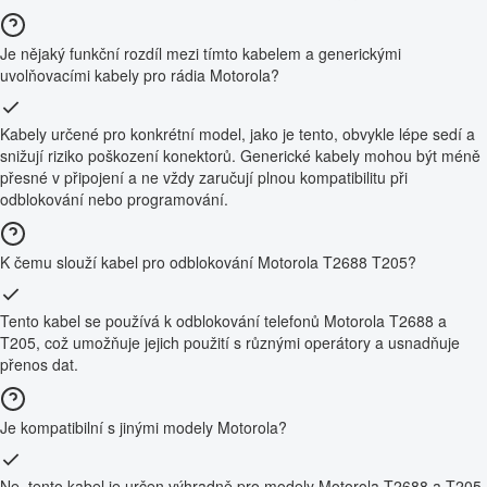
Je nějaký funkční rozdíl mezi tímto kabelem a generickými
uvolňovacími kabely pro rádia Motorola?
Kabely určené pro konkrétní model, jako je tento, obvykle lépe sedí a
snižují riziko poškození konektorů. Generické kabely mohou být méně
přesné v připojení a ne vždy zaručují plnou kompatibilitu při
odblokování nebo programování.
K čemu slouží kabel pro odblokování Motorola T2688 T205?
Tento kabel se používá k odblokování telefonů Motorola T2688 a
T205, což umožňuje jejich použití s různými operátory a usnadňuje
přenos dat.
Je kompatibilní s jinými modely Motorola?
Ne, tento kabel je určen výhradně pro modely Motorola T2688 a T205