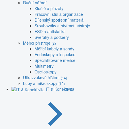
Ruční nářadí
Kleště a pinzety
Pracovní stůl a organizace
Dílenský spotřební materiál
Šroubováky a otvírací nástroje
ESD a antistatika
Svěráky a podpěry
Měřicí přístroje
(2)
Měřicí kabely a sondy
Endoskopy a inspekce
Specializované měřiče
Multimetry
Osciloskopy
Ultrazvukové čištění
(14)
Lupy a mikroskopy
(19)
IT & Konektivita