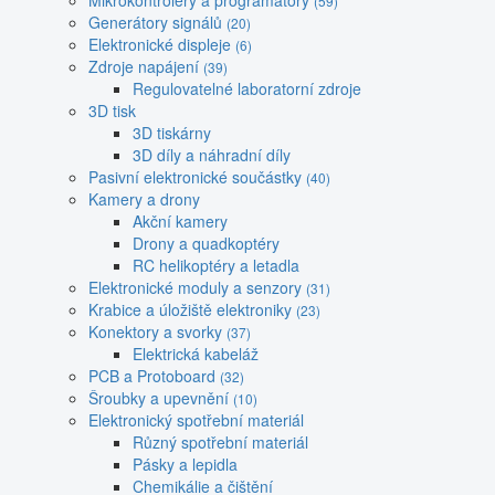
Mikrokontroléry a programátory
(59)
Generátory signálů
(20)
Elektronické displeje
(6)
Zdroje napájení
(39)
Regulovatelné laboratorní zdroje
3D tisk
3D tiskárny
3D díly a náhradní díly
Pasivní elektronické součástky
(40)
Kamery a drony
Akční kamery
Drony a quadkoptéry
RC helikoptéry a letadla
Elektronické moduly a senzory
(31)
Krabice a úložiště elektroniky
(23)
Konektory a svorky
(37)
Elektrická kabeláž
PCB a Protoboard
(32)
Šroubky a upevnění
(10)
Elektronický spotřební materiál
Různý spotřební materiál
Pásky a lepidla
Chemikálie a čištění