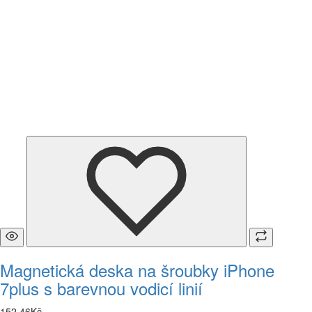
Magnetická deska na šroubky iPhone
7plus s barevnou vodicí linií
152
,
46
Kč