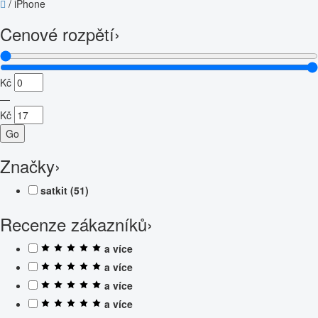
/
iPhone
Cenové rozpětí
›
Kč
—
Kč
Go
Značky
›
satkit
(51)
Recenze zákazníků
›
a více
a více
a více
a více