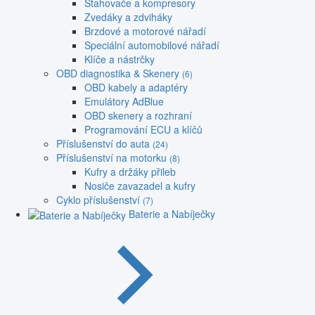
Stahovače a kompresory
Zvedáky a zdviháky
Brzdové a motorové nářadí
Speciální automobilové nářadí
Klíče a nástrčky
OBD diagnostika & Skenery
(6)
OBD kabely a adaptéry
Emulátory AdBlue
OBD skenery a rozhraní
Programování ECU a klíčů
Příslušenství do auta
(24)
Příslušenství na motorku
(8)
Kufry a držáky přileb
Nosiče zavazadel a kufry
Cyklo příslušenství
(7)
Baterie a Nabíječky