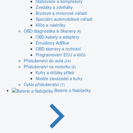
Stahovače a kompresory
Zvedáky a zdviháky
Brzdové a motorové nářadí
Speciální automobilové nářadí
Klíče a nástrčky
OBD diagnostika & Skenery
(6)
OBD kabely a adaptéry
Emulátory AdBlue
OBD skenery a rozhraní
Programování ECU a klíčů
Příslušenství do auta
(24)
Příslušenství na motorku
(8)
Kufry a držáky přileb
Nosiče zavazadel a kufry
Cyklo příslušenství
(7)
Baterie a Nabíječky