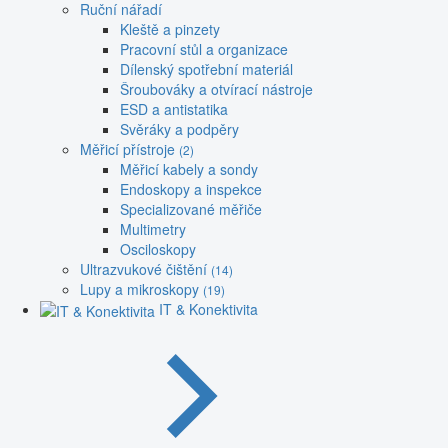
Ruční nářadí
Kleště a pinzety
Pracovní stůl a organizace
Dílenský spotřební materiál
Šroubováky a otvírací nástroje
ESD a antistatika
Svěráky a podpěry
Měřicí přístroje
(2)
Měřicí kabely a sondy
Endoskopy a inspekce
Specializované měřiče
Multimetry
Osciloskopy
Ultrazvukové čištění
(14)
Lupy a mikroskopy
(19)
IT & Konektivita