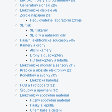
Mikrokontroléry a programátory
(59)
Generátory signálů
(20)
Elektronické displeje
(6)
Zdroje napájení
(39)
Regulovatelné laboratorní zdroje
3D tisk
3D tiskárny
3D díly a náhradní díly
Pasivní elektronické součástky
(40)
Kamery a drony
Akční kamery
Drony a quadkoptéry
RC helikoptéry a letadla
Elektronické moduly a senzory
(31)
Krabice a úložiště elektroniky
(23)
Konektory a svorky
(37)
Elektrická kabeláž
PCB a Protoboard
(32)
Šroubky a upevnění
(10)
Elektronický spotřební materiál
Různý spotřební materiál
Pásky a lepidla
Chemikálie a čištění