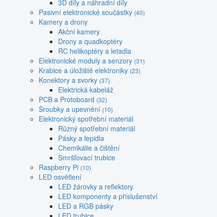
3D díly a náhradní díly
Pasivní elektronické součástky
(40)
Kamery a drony
Akční kamery
Drony a quadkoptéry
RC helikoptéry a letadla
Elektronické moduly a senzory
(31)
Krabice a úložiště elektroniky
(23)
Konektory a svorky
(37)
Elektrická kabeláž
PCB a Protoboard
(32)
Šroubky a upevnění
(10)
Elektronický spotřební materiál
Různý spotřební materiál
Pásky a lepidla
Chemikálie a čištění
Smršťovací trubice
Raspberry Pi
(10)
LED osvětlení
LED žárovky a reflektory
LED komponenty a příslušenství
LED a RGB pásky
LED trubice