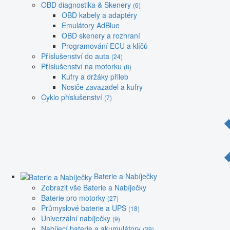
OBD diagnostika & Skenery
(6)
OBD kabely a adaptéry
Emulátory AdBlue
OBD skenery a rozhraní
Programování ECU a klíčů
Příslušenství do auta
(24)
Příslušenství na motorku
(8)
Kufry a držáky přileb
Nosiče zavazadel a kufry
Cyklo příslušenství
(7)
Baterie a Nabíječky
Zobrazit vše Baterie a Nabíječky
Baterie pro motorky
(27)
Průmyslové baterie a UPS
(18)
Univerzální nabíječky
(9)
Nabíjecí baterie a akumulátory
(39)