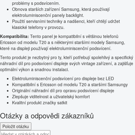
problémy s podsvícením.
Obnova starších zařízení Samsung, která používají
elektroluminiscenční panely backlight.
Použití servisními techniky a nadšenci, kteří chtějí udržet
klasické telefony v provozu.
Kompatibilita:
Tento panel je kompatibilní s většinou telefonů
Ericsson od modelu T20 a s některými staršími modely Samsung,
které na displeji používají elektroluminiscenční podsvícení.
Tento produkt je nezbytný pro ty, kteří potřebují spolehlivý a specifický
náhradní díl pro podsvícení displeje svých vintage zařízení, a zajišťuje
optimální výkon a snadnou instalaci.
Elektroluminiscenční podsvícení pro displeje bez LED
Kompatibilní s Ericsson od modelu T20 a staršími Samsungy
Originální náhradní díl pro opravu podsvícení displeje
Zlepšuje viditelnost a uživatelský komfort
Kvalitní produkt značky satkit
Otázky a odpovědi zákazníků
Položit otázku