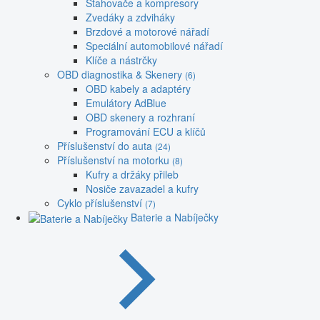
Stahovače a kompresory
Zvedáky a zdviháky
Brzdové a motorové nářadí
Speciální automobilové nářadí
Klíče a nástrčky
OBD diagnostika & Skenery
(6)
OBD kabely a adaptéry
Emulátory AdBlue
OBD skenery a rozhraní
Programování ECU a klíčů
Příslušenství do auta
(24)
Příslušenství na motorku
(8)
Kufry a držáky přileb
Nosiče zavazadel a kufry
Cyklo příslušenství
(7)
Baterie a Nabíječky