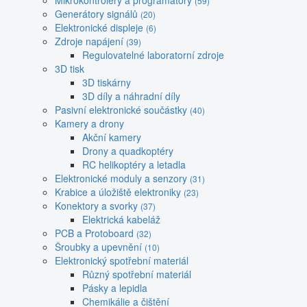
Mikrokontroléry a programátory
(59)
Generátory signálů
(20)
Elektronické displeje
(6)
Zdroje napájení
(39)
Regulovatelné laboratorní zdroje
3D tisk
3D tiskárny
3D díly a náhradní díly
Pasivní elektronické součástky
(40)
Kamery a drony
Akční kamery
Drony a quadkoptéry
RC helikoptéry a letadla
Elektronické moduly a senzory
(31)
Krabice a úložiště elektroniky
(23)
Konektory a svorky
(37)
Elektrická kabeláž
PCB a Protoboard
(32)
Šroubky a upevnění
(10)
Elektronický spotřební materiál
Různý spotřební materiál
Pásky a lepidla
Chemikálie a čištění