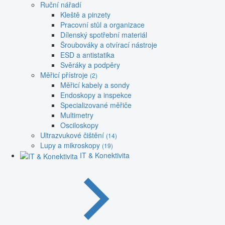
Ruční nářadí
Kleště a pinzety
Pracovní stůl a organizace
Dílenský spotřební materiál
Šroubováky a otvírací nástroje
ESD a antistatika
Svěráky a podpěry
Měřicí přístroje
(2)
Měřicí kabely a sondy
Endoskopy a inspekce
Specializované měřiče
Multimetry
Osciloskopy
Ultrazvukové čištění
(14)
Lupy a mikroskopy
(19)
IT & Konektivita