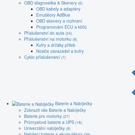
OBD diagnostika & Skenery
(6)
OBD kabely a adaptéry
Emulátory AdBlue
OBD skenery a rozhraní
Programování ECU a klíčů
Příslušenství do auta
(24)
Příslušenství na motorku
(8)
Kufry a držáky přileb
Nosiče zavazadel a kufry
Cyklo příslušenství
(7)
Baterie a Nabíječky
Zobrazit vše Baterie a Nabíječky
Baterie pro motorky
(27)
Průmyslové baterie a UPS
(18)
Univerzální nabíječky
(9)
Nabíjecí baterie a akumulátory
(39)