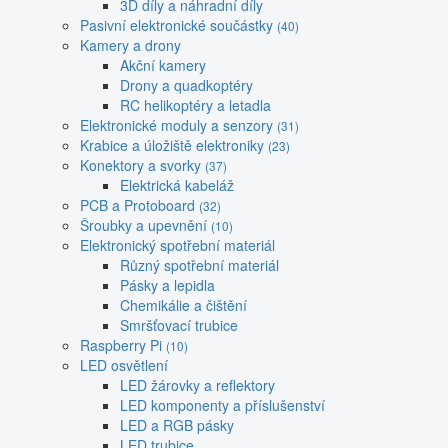
3D díly a náhradní díly
Pasivní elektronické součástky
(40)
Kamery a drony
Akční kamery
Drony a quadkoptéry
RC helikoptéry a letadla
Elektronické moduly a senzory
(31)
Krabice a úložiště elektroniky
(23)
Konektory a svorky
(37)
Elektrická kabeláž
PCB a Protoboard
(32)
Šroubky a upevnění
(10)
Elektronický spotřební materiál
Různý spotřební materiál
Pásky a lepidla
Chemikálie a čištění
Smršťovací trubice
Raspberry Pi
(10)
LED osvětlení
LED žárovky a reflektory
LED komponenty a příslušenství
LED a RGB pásky
LED trubice