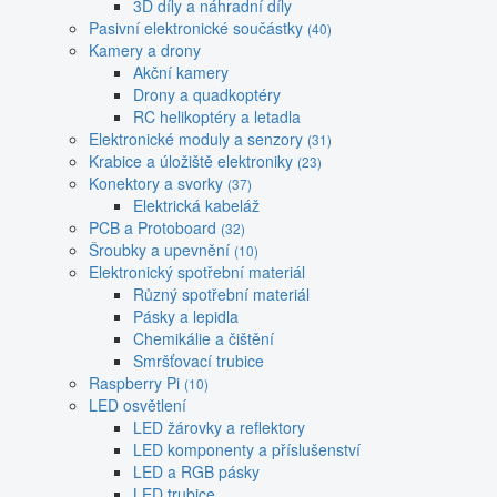
3D díly a náhradní díly
Pasivní elektronické součástky
(40)
Kamery a drony
Akční kamery
Drony a quadkoptéry
RC helikoptéry a letadla
Elektronické moduly a senzory
(31)
Krabice a úložiště elektroniky
(23)
Konektory a svorky
(37)
Elektrická kabeláž
PCB a Protoboard
(32)
Šroubky a upevnění
(10)
Elektronický spotřební materiál
Různý spotřební materiál
Pásky a lepidla
Chemikálie a čištění
Smršťovací trubice
Raspberry Pi
(10)
LED osvětlení
LED žárovky a reflektory
LED komponenty a příslušenství
LED a RGB pásky
LED trubice