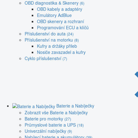
OBD diagnostika & Skenery
(6)
OBD kabely a adaptéry
Emulátory AdBlue
OBD skenery a rozhraní
Programování ECU a klíčů
Příslušenství do auta
(24)
Příslušenství na motorku
(8)
Kufry a držáky přileb
Nosiče zavazadel a kufry
Cyklo příslušenství
(7)
Baterie a Nabíječky
Zobrazit vše Baterie a Nabíječky
Baterie pro motorky
(27)
Průmyslové baterie a UPS
(18)
Univerzální nabíječky
(9)
Nabíjecí baterie a akumulátory
(39)