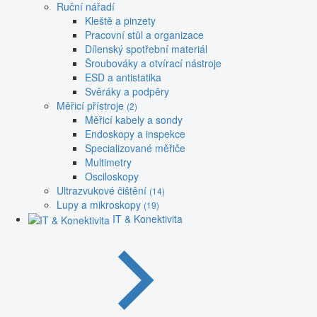
Ruční nářadí
Kleště a pinzety
Pracovní stůl a organizace
Dílenský spotřební materiál
Šroubováky a otvírací nástroje
ESD a antistatika
Svěráky a podpěry
Měřicí přístroje
(2)
Měřicí kabely a sondy
Endoskopy a inspekce
Specializované měřiče
Multimetry
Osciloskopy
Ultrazvukové čištění
(14)
Lupy a mikroskopy
(19)
IT & Konektivita