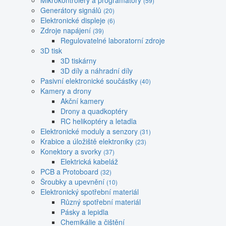
Mikrokontroléry a programátory
(59)
Generátory signálů
(20)
Elektronické displeje
(6)
Zdroje napájení
(39)
Regulovatelné laboratorní zdroje
3D tisk
3D tiskárny
3D díly a náhradní díly
Pasivní elektronické součástky
(40)
Kamery a drony
Akční kamery
Drony a quadkoptéry
RC helikoptéry a letadla
Elektronické moduly a senzory
(31)
Krabice a úložiště elektroniky
(23)
Konektory a svorky
(37)
Elektrická kabeláž
PCB a Protoboard
(32)
Šroubky a upevnění
(10)
Elektronický spotřební materiál
Různý spotřební materiál
Pásky a lepidla
Chemikálie a čištění