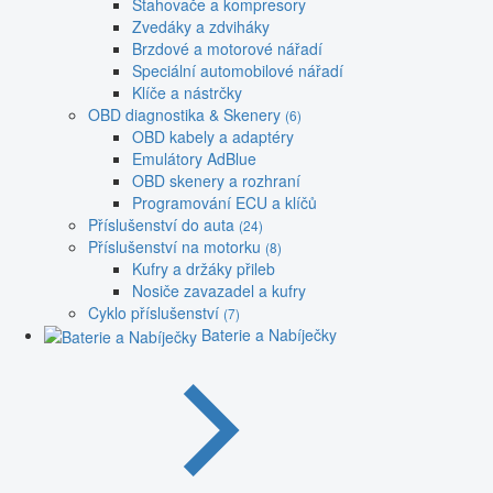
Stahovače a kompresory
Zvedáky a zdviháky
Brzdové a motorové nářadí
Speciální automobilové nářadí
Klíče a nástrčky
OBD diagnostika & Skenery
(6)
OBD kabely a adaptéry
Emulátory AdBlue
OBD skenery a rozhraní
Programování ECU a klíčů
Příslušenství do auta
(24)
Příslušenství na motorku
(8)
Kufry a držáky přileb
Nosiče zavazadel a kufry
Cyklo příslušenství
(7)
Baterie a Nabíječky