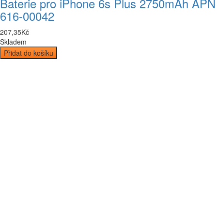
Baterie pro iPhone 6s Plus 2750mAh APN
616-00042
207
,
35
Kč
Skladem
Přidat do košíku