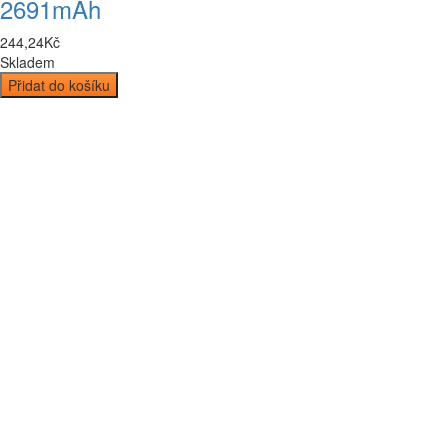
2691mAh
244
,
24
Kč
Skladem
Přidat do košíku