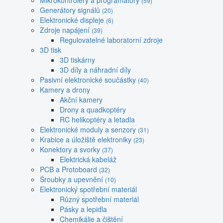
Mikrokontroléry a programátory
(59)
Generátory signálů
(20)
Elektronické displeje
(6)
Zdroje napájení
(39)
Regulovatelné laboratorní zdroje
3D tisk
3D tiskárny
3D díly a náhradní díly
Pasivní elektronické součástky
(40)
Kamery a drony
Akční kamery
Drony a quadkoptéry
RC helikoptéry a letadla
Elektronické moduly a senzory
(31)
Krabice a úložiště elektroniky
(23)
Konektory a svorky
(37)
Elektrická kabeláž
PCB a Protoboard
(32)
Šroubky a upevnění
(10)
Elektronický spotřební materiál
Různý spotřební materiál
Pásky a lepidla
Chemikálie a čištění