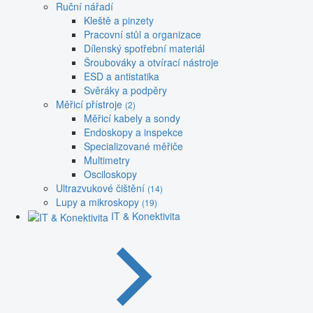
Ruční nářadí
Kleště a pinzety
Pracovní stůl a organizace
Dílenský spotřební materiál
Šroubováky a otvírací nástroje
ESD a antistatika
Svěráky a podpěry
Měřicí přístroje
(2)
Měřicí kabely a sondy
Endoskopy a inspekce
Specializované měřiče
Multimetry
Osciloskopy
Ultrazvukové čištění
(14)
Lupy a mikroskopy
(19)
IT & Konektivita