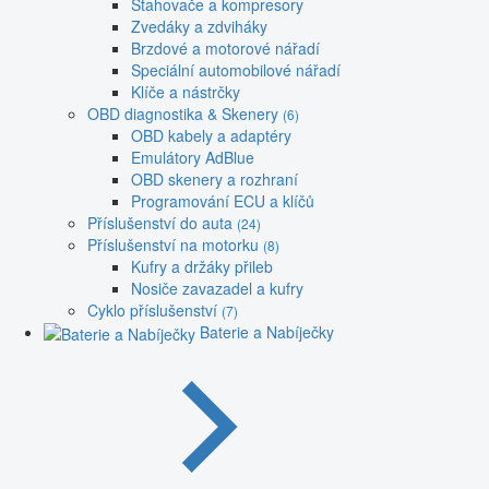
Stahovače a kompresory
Zvedáky a zdviháky
Brzdové a motorové nářadí
Speciální automobilové nářadí
Klíče a nástrčky
OBD diagnostika & Skenery
(6)
OBD kabely a adaptéry
Emulátory AdBlue
OBD skenery a rozhraní
Programování ECU a klíčů
Příslušenství do auta
(24)
Příslušenství na motorku
(8)
Kufry a držáky přileb
Nosiče zavazadel a kufry
Cyklo příslušenství
(7)
Baterie a Nabíječky