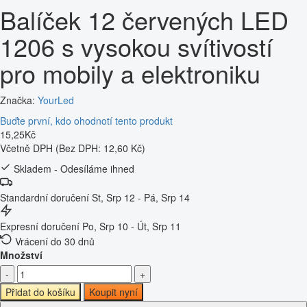
Balíček 12 červených LED
1206 s vysokou svítivostí
pro mobily a elektroniku
Značka:
YourLed
Buďte první, kdo ohodnotí tento produkt
15
,
25
Kč
Včetně DPH
(Bez DPH: 12,60 Kč)
Skladem - Odesíláme ihned
Standardní doručení
St, Srp 12 - Pá, Srp 14
Expresní doručení
Po, Srp 10 - Út, Srp 11
Vrácení do 30 dnů
Množství
-
+
Přidat do košíku
Koupit nyní