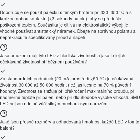
Doporučuje se použít páječku s tenkým hrotem při 320–350 °C a s
krátkou dobou kontaktu (<3 sekundy na pin), aby se předešlo
poškození teplem. Součástka je citlivá na elektrostatický výboj: je
vhodné používat antistatický náramek. Dbejte na správnou polaritu a
nepřekračujte specifikovaný proud a napětí.
Jaká omezení mají tyto LED z hlediska životnosti a jaká je jejich
očekávaná životnost při běžném používání?
Za standardních podmínek (20 mA, prostředí <50 °C) je očekávaná
životnost 30 000 až 50 000 hodin, než jas klesne na 70 % původní
hodnoty. Životnost se snižuje při překročení maximálního proudu, při
nadměrné teplotě při pájení nebo při dlouhodobě vysoké vlhkosti. SMD
LED nejsou odolné vůči silným mechanickým nárazům.
Jaké jsou přesné rozměry a odhadovaná hmotnost každé LED v tomto
balení?