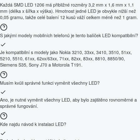
Každá SMD LED 1206 má přibližné rozměry 3,2 mm x 1,6 mm x 1,1
mm (délka x šířka x výška). Hmotnost jedné LED je obvykle nižší než
0,05 gramu, takže celé balení 12 kusů váží celkem méně než 1 gram.
S jakými modely mobilních telefonů je tento balíček LED kompatibilní?
Je kompatibilní s modely jako Nokia 3210, 33xx, 3410, 3510, 51xx,
5210, 5510, 61xx, 62xx/63xx, 71xx, 82xx, 83xx, 8810, 8850/90,
Siemens S35, Sony J70 a Motorola T191.
Musím kvůli správné funkci vyměnit všechny LED?
Ano, je nutné vyměnit všechny LED, aby bylo zajištěno rovnoměrné a
správné fungování.
Kde najdu návod k instalaci LED?